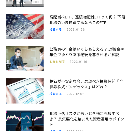
高配当株ETF、連続増配株ETFって何？ 下落
相場のいま投資するならこのETF
投資する
2023.01.26
公務員の年金はいくらもらえる？ 退職金や
年金でゆとりある老後を暮らせるか解説
お金と制度
2023.01.19
株価が不安定な今、選ぶべき投資信託「全
世界株式インデックス」はどれ？
投資する
2022.12.02
相場下落リスクが高いとき株は売却すべ
き？ 景気悪化を踏まえた資産運用のポイン
ト