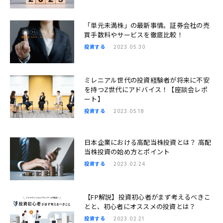
「単元未満株」の最新事情。証券会社の売
買手数料やサービスを徹底比較！
投資する
2023.05.30
ミレニアル世代の投資経験者が将来に不安
を持つZ世代にアドバイス！【座談会レポ
ート】
投資する
2023.05.18
日本企業における高配当株投資とは？ 高配
当株投資の始め方とポイント
投資する
2023.02.24
【FP解説】投資初心者がまず考えるべきこ
とと、初心者にオススメの投資とは？
投資する
2023.02.21