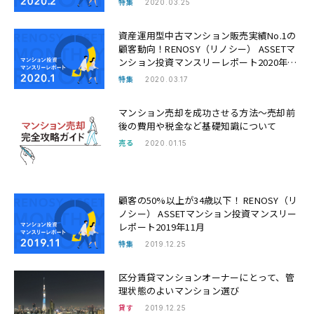
特集
2020.03.25
資産運用型中古マンション販売実績No.1の
顧客動向！RENOSY（リノシー） ASSETマ
ンション投資マンスリーレポート2020年1
月
特集
2020.03.17
マンション売却を成功させる方法〜売却前
後の費用や税金など基礎知識について
売る
2020.01.15
顧客の50%以上が34歳以下！ RENOSY（リ
ノシー） ASSETマンション投資マンスリー
レポート2019年11月
特集
2019.12.25
区分賃貸マンションオーナーにとって、管
理状態のよいマンション選び
貸す
2019.12.25