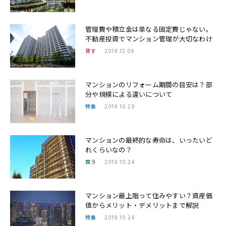
管理費や積立金は単なる固定費じゃない。
不動産投資でマンション管理が大切なわけ
貸す
2019.12.05
マンションのリフォーム期間の目安は？部
分や規模による違いについて
特集
2019.10.29
マンションの最終的な寿命は、いったいど
れくらいなの？
買う
2019.10.24
マンション最上階って住みやすい？資産価
値からメリット・デメリットまで解説
特集
2019.10.24