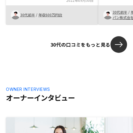
ついての説明を詳細にイメージができたこ
2022年09月30日
しやすいと思
とで投資についてのやることに対するメリ
30代前半
/
ットを感じられた為。
30代前半
/
年収600万円台
パン株式会
30代の口コミをもっと見る
OWNER INTERVIEWS
オーナーインタビュー