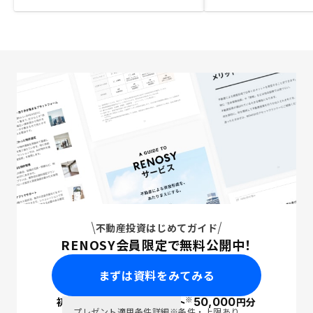
不動産投資はじめてガイド
RENOSY会員限定で無料公開中！
まずは資料をみてみる
※
初回面談で
ポイント
50,000
円分
PayPay
プレゼント適用条件詳細
※条件・上限あり