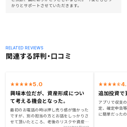
かりとサポートさせていただきます。
RELATED REVIEWS
関連する評判・口コミ
5.0
4
興味本位だが、資産形成につい
追加投資で
て考える機会となった。
アプリで収支
定、確定申告
最初のお電話の時は押し売り感が強かった
に簡単だったの
ですが、別の担当の方とお話をしっかりさ
ました。 営業
せて頂いたところ、老後のリスクや資産に
数名ついてい