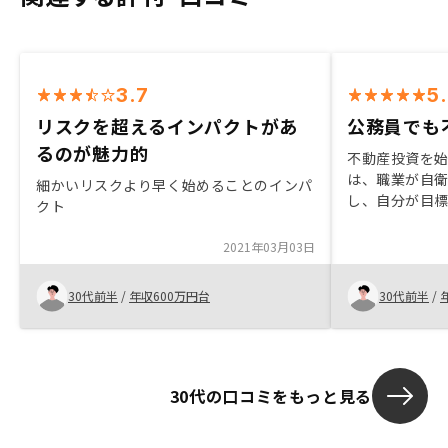
3.7
5
リスクを超えるインパクトがあ
公務員でも
るのが魅力的
不動産投資を
は、職業が自
細かいリスクより早く始めることのインパ
し、自分が目
クト
していました。
NISA、個別
2021年03月03日
産形成の大半
用をどうして
30代前半
/
年収600万円台
30代前半
/
ットを検索し
ました。まず
かなと思って
がかかってき
けで終わろう
30代の口コミをもっと見る
て、担当の方
れて不動産投