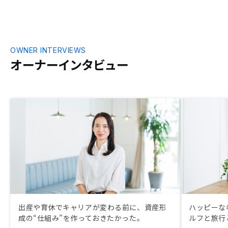
1番気に入った
いいところで
も何もない人
で運用してと
り不動産投資
OWNER INTERVIEWS
た。でもREN
オーナーインタビュー
人から私のよ
るプラン設定
フォーム、売却
で一貫して行
した。不動産
らいいかわか
って話を聞く
わかなければ
ので。他業種が
いるので、名
いいかなと思い
じ職業だった
ので
出産や育休でキャリアが変わる前に、資産形
ハッピーな
成の“仕組み”を作っておきたかった。
ルフと旅行