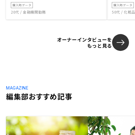
購入時データ
購入時データ
20代 / 金融機関勤務
50代 / 化
オーナーインタビューを
もっと見る
MAGAZINE
編集部おすすめ記事