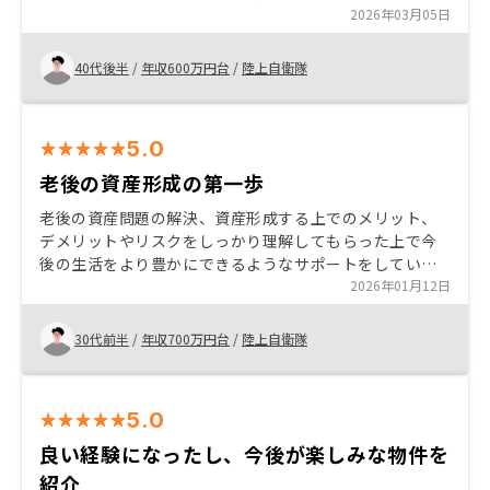
ち夫婦が話した事のない未知の世界でしたが不動産投資
2026年03月05日
のメリットや今後どうしたら良いのかなどわかりやすい
説明で安心しました。
40代後半
/
年収600万円台
/
陸上自衛隊
5.0
老後の資産形成の第一歩
老後の資産問題の解決、資産形成する上でのメリット、
デメリットやリスクをしっかり理解してもらった上で今
後の生活をより豊かにできるようなサポートをしていき
たい。 また、不動産投資は税金対策として大きい力にな
2026年01月12日
りえるものなので是非とも勧めたい。
30代前半
/
年収700万円台
/
陸上自衛隊
5.0
良い経験になったし、今後が楽しみな物件を
紹介