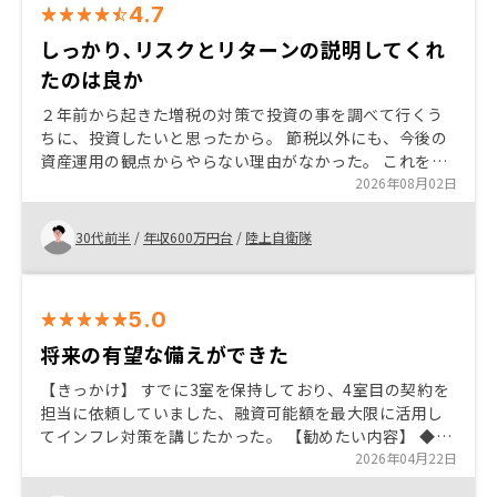
4.7
しっかり､リスクとリターンの説明してくれ
たのは良か
２年前から起きた増税の対策で投資の事を調べて行くう
ちに、投資したいと思ったから。 節税以外にも、今後の
資産運用の観点からやらない理由がなかった。 これを境
に投資の事を勉強したいと思った。 ただし、この国にお
2026年08月02日
いては投資のことについて理解が追いついてないため、
他の人にすすめる事は難しい。 説明時に専門用語も大事
30代前半
/
年収600万円台
/
陸上自衛隊
だが、専門用語を例え話しで説明した方が良いと思っ
た。
5.0
将来の有望な備えができた
【きっかけ】 すでに3室を保持しており、4室目の契約を
担当に依頼していました、融資可能額を最大限に活用し
てインフレ対策を講じたかった。 【勧めたい内容】 ◆効
果的なインフレ対策が可能 ◆不動産投資全般のリスクヘ
2026年04月22日
ッジの理解 特にありません。