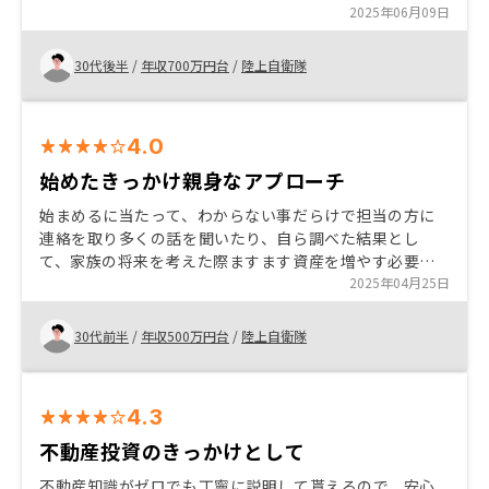
ら多額のリスクごあるのはと思ってたら知り合いから少
2025年06月09日
額から始められアフターサポートもしっかりとしてい
て、確定申告のやり方も説明（フォロー）して頂いて良
30代後半
/
年収700万円台
/
陸上自衛隊
かったです。
4.0
始めたきっかけ親身なアプローチ
始まめるに当たって、わからない事だらけで担当の方に
連絡を取り多くの話を聞いたり、自ら調べた結果とし
て、家族の将来を考えた際ますます資産を増やす必要が
あると考えて購入に至りました。初めてまだ間もない期
2025年04月25日
間ではありますが、将来に対する漠然とした不安は見通
して、対策出来る不安要素の一つと変化した事で、今後
30代前半
/
年収500万円台
/
陸上自衛隊
の将来に役立つと思います。
4.3
不動産投資のきっかけとして
不動産知識がゼロでも丁寧に説明して貰えるので、安心