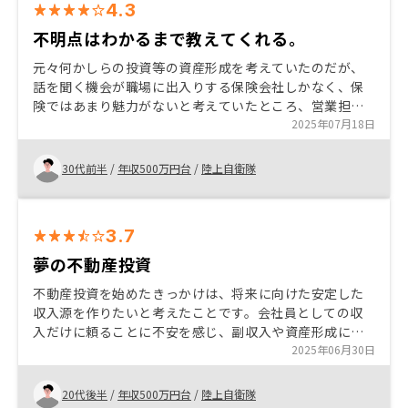
4.3
不明点はわかるまで教えてくれる。
元々何かしらの投資等の資産形成を考えていたのだが、
話を聞く機会が職場に出入りする保険会社しかなく、保
険ではあまり魅力がないと考えていたところ、営業担当
者が既知であったので話を開くことになった。初期費用
2025年07月18日
はかかるものの、リスクや将来を考えたところ、やらな
い手はないとなった。
30代前半
/
年収500万円台
/
陸上自衛隊
3.7
夢の不動産投資
不動産投資を始めたきっかけは、将来に向けた安定した
収入源を作りたいと考えたことです。会社員としての収
入だけに頼ることに不安を感じ、副収入や資産形成に興
味を持ちました。数ある不動産会社の中でRENOSYを選
2025年06月30日
んだ理由は、ITを活用した効率的な物件管理や、投資初
心者にも分かりやすいサポート体制があったからです。
20代後半
/
年収500万円台
/
陸上自衛隊