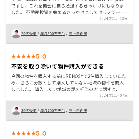
ですし、これを機会に自ら勉強するきっかけにもなりま
した。 不動産投資を始めるきっかけとしてはリノシーの
紹介はいいと思います。 元々契約するつもりだったの
2024年11月13日
で、丁寧な説明が長く感じはした。
20代後半
/
年収500万円台
/
陸上自衛隊
5.0
不安を取り除いて物件購入ができる
今回の物件を購入する前にRENOSYで2件購入していたた
め、さらに分散として購入していない地域の物件を購入
しました。 購入したい地域の話を担当の方に話すと、そ
の地域のおすすめの物件を紹介してくれました。 また、
2024年11月07日
不動産投資に関する疑問にもわかりやすく説明していた
だき、不安を取り除いて物件を購入することができまし
30代後半
/
年収700万円台
/
陸上自衛隊
た。
5.0