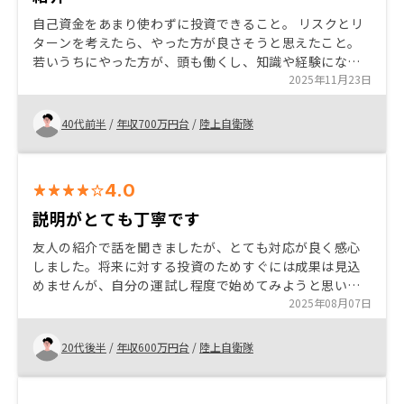
自己資金をあまり使わずに投資できること。 リスクとリ
ターンを考えたら、やった方が良さそうと思えたこと。
若いうちにやった方が、頭も働くし、知識や経験になる
し、お金にも働いてもらえる。 リスク分散や相続対策に
2025年11月23日
もなる。
40代前半
/
年収700万円台
/
陸上自衛隊
4.0
説明がとても丁寧です
友人の紹介で話を聞きましたが、とても対応が良く感心
しました。将来に対する投資のためすぐには成果は見込
めませんが、自分の運試し程度で始めてみようと思いま
した。 勉強にはちょうど良いかなと思い始めたのも事実
2025年08月07日
ですが、満足してます。
20代後半
/
年収600万円台
/
陸上自衛隊