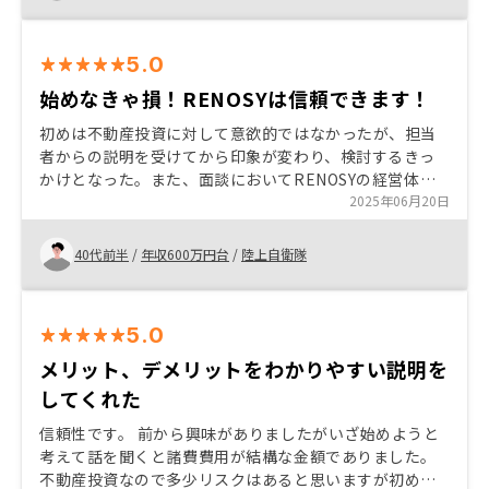
担当者の対応も丁寧で、無理な営業もなく安心感があり
ました。購入を検討している方には、まずは無料相談や
セミナーに参加してみることをおすすめします。不安な
5.0
点も一つずつクリアにでき、長期的な資産形成の第一歩
を踏み出せます。 自分でサイトを見ながら、物件を選び
始めなきゃ損！RENOSYは信頼できます！
たかった
初めは不動産投資に対して意欲的ではなかったが、担当
者からの説明を受けてから印象が変わり、検討するきっ
かけとなった。また、面談においてRENOSYの経営体制
がとても信頼できるものと感じ購入する決意に至った。
2025年06月20日
40代前半
/
年収600万円台
/
陸上自衛隊
5.0
メリット、デメリットをわかりやすい説明を
してくれた
信頼性です。 前から興味がありましたがいざ始めようと
考えて話を聞くと諸費費用が結構な金額でありました。
不動産投資なので多少リスクはあると思いますが初めか