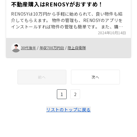
不動産購入はRENOSYがおすすめ！
RENOSYは10万円から手軽に始められて、良い物件も紹
介してもらえます。 物件の管理も、RENOSYのアプリを
インストールすれば物件の管理も簡単です。 また、購入
者限定でRENOSYナイトというサッカー観戦とパーティ
2024年10月14日
ーに招待してもらえたりもします。 他の不動産会社で購
入を考えているのであれば、RENOSYで購入することを
30代後半
/
年収700万円台
/
陸上自衛隊
おすすめします。
前へ
次へ
1
2
リストのトップに戻る