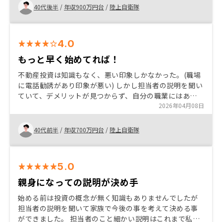
40代後半
/
年収900万円台
/
陸上自衛隊
4.0
もっと早く始めてれば！
不動産投資は知識もなく、悪い印象しかなかった。(職場
に電話勧誘があり印象が悪い) しかし担当者の説明を聞い
ていて、デメリットが見つからず、自分の職業にはあっ
た投資なのかと思いました。内容を聞いているうちに生
2026年04月08日
命保険として成り立つと思います購入しました。 ありま
せん。
40代前半
/
年収700万円台
/
陸上自衛隊
5.0
親身になっての説明が決め手
始める前は投資の概念が無く知識もありませんでしたが
担当者の説明を聞いて家族で今後の事を考えて決める事
ができました。 担当者のこと細かい説明はこれまで私た