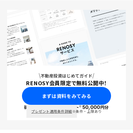
不動産投資はじめてガイド
RENOSY会員限定で無料公開中！
まずは資料をみてみる
※
初回面談で
ポイント
50,000
円分
PayPay
プレゼント適用条件詳細
※条件・上限あり