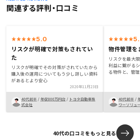
関連する評判・口コミ
5.0
5
リスクが明確で対策もされてい
物件管理を
た
リスクを最大
利益に繋がる
リスクが明確でその対策がされていたから
る物件と、管
購入後の運用についてもう少し詳しい資料
る。これがバ
があるとより安心
管理なのでリ
2020年11月23日
た運営がされ
40代前半
/
年収800万円台
/
トヨタ自動車株
40代前半
/
式会社
ワーソリュ
40代の口コミをもっと見る