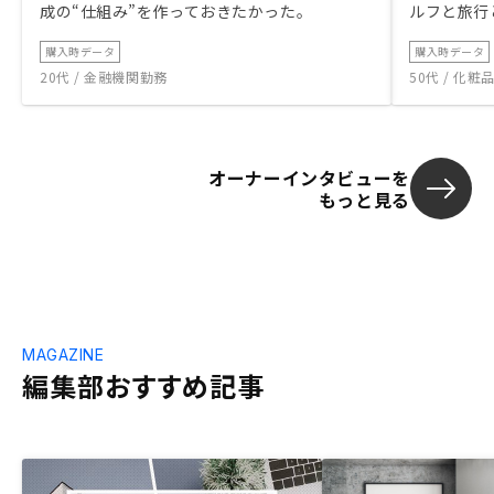
成の“仕組み”を作っておきたかった。
ルフと旅行
購入時データ
購入時データ
20代 / 金融機関勤務
50代 / 化
オーナーインタビューを
もっと見る
MAGAZINE
編集部おすすめ記事