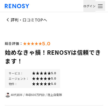
ログイン
評判・口コミTOPへ
5.0
総合評価：
始めなきゃ損！RENOSYは信頼でき
ます！
サービス：
5.0
エージェント：
5.0
物件：
5.0
40代前半
/
年収600万円台
/
陸上自衛隊