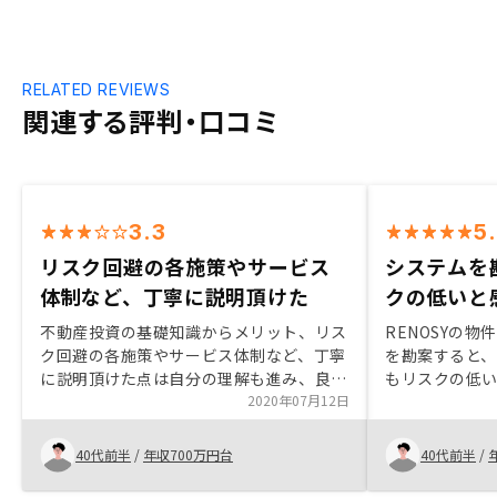
RELATED REVIEWS
関連する評判・口コミ
3.3
5
リスク回避の各施策やサービス
システムを
体制など、丁寧に説明頂けた
クの低いと
不動産投資の基礎知識からメリット、リス
RENOSYの
ク回避の各施策やサービス体制など、丁寧
を勘案すると
に説明頂けた点は自分の理解も進み、良か
もリスクの低
ったと思います。物件もある程度はもちろ
2020年07月12日
ん納得して購入したので後悔はありません
が、しいて言うなら即断即決を迫られてい
40代前半
/
年収700万円台
40代前半
/
る感じはあったので、そこは改善の余地が
あるのではないかと思います。始めるのが