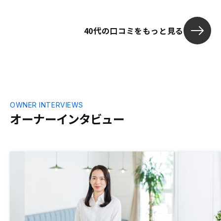
早い方が良いことは理解しつつも、自分の
タイミングで決めたというよりはエージェ
40代の口コミをもっと見る
ントの推しに負けたというところが正直な
ところなので、人によってはグイグイ来ら
れてる感じがして嫌かなと思いました。で
すので、正直なところ不安はまだあります
が、資産運用をはじめるきっかけになった
ことは間違いないので、あとはリノシーさ
んのサービス等々を、まずは信じたいと思
います。物件は、複数から比較検討し、少
OWNER INTERVIEWS
しは時間をかけて決められるような感じも
オーナーインタビュー
う少しあれば、が自分としては尚良かった
のかなと思います。人気物件はすぐになく
なってしまう、等々も分かるのですが、マ
イソクを見て、少し話して即断即決は、自
分としては少々不安を覚えました。物件が
すごく良いというお話はして頂けたのです
が、逆に短所等はゼロなのか？100点満点
の物件なのか？の疑問符が浮上してきてし
まうので（自分の場合は）、デメリット等
も包み隠さずお話頂けた方が、信頼できる