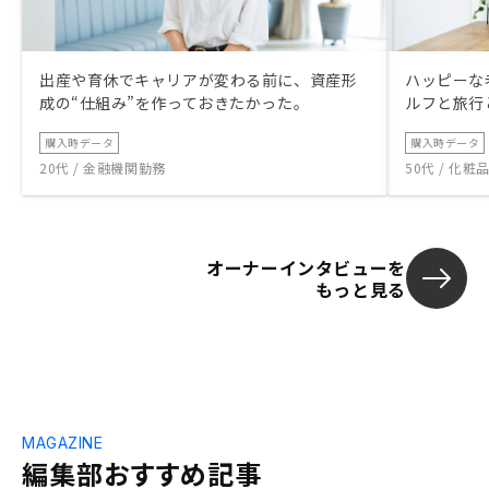
かなと思いました。100点満点の物件なん
て、そうそうあるものではないと思います
ので。セールス色がやや強く感じたので、
出産や育休でキャリアが変わる前に、資産形
ハッピーな
顧客目線など、もう少し寄り添う感じや理
成の“仕組み”を作っておきたかった。
ルフと旅行
解、察して頂けると有難かったかな、と思
います。
購入時データ
購入時データ
20代 / 金融機関勤務
50代 / 化
オーナーインタビューを
もっと見る
MAGAZINE
編集部おすすめ記事