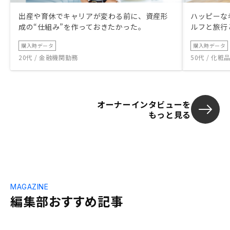
出産や育休でキャリアが変わる前に、資産形
ハッピーな
成の“仕組み”を作っておきたかった。
ルフと旅行
購入時データ
購入時データ
20代 / 金融機関勤務
50代 / 化
オーナーインタビューを
もっと見る
MAGAZINE
編集部おすすめ記事