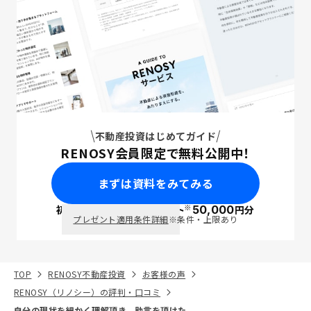
不動産投資はじめてガイド
RENOSY会員限定で無料公開中！
まずは資料をみてみる
※
初回面談で
ポイント
50,000
円分
PayPay
プレゼント適用条件詳細
※条件・上限あり
TOP
RENOSY不動産投資
お客様の声
RENOSY（リノシー）の評判・口コミ
自分の現状を細かく理解頂き、助言を頂けた。