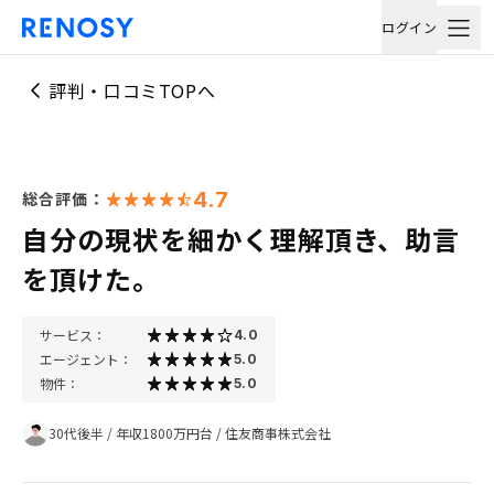
ログイン
評判・口コミTOPへ
4.7
総合評価：
自分の現状を細かく理解頂き、助言
を頂けた。
サービス：
4.0
エージェント：
5.0
物件：
5.0
30代後半
/
年収1800万円台
/
住友商事株式会社