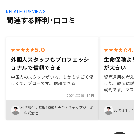
RELATED REVIEWS
関連する評判・口コミ
5.0
4
外国人スタッフもプロフェッシ
生命保険よ
ョナルで信頼できる
が大きい
中国人のスタッフがいる、しかもすごく優
資産運用を考
しくて、プローです。信頼できる
した。親切に
成約です。マ
2021年06月15日
が手厚いと思
生命保険より
30代後半
/
年収1800万円台
/
キャップジェミ
す。今後もよ
30代後半
/
ニ株式会社