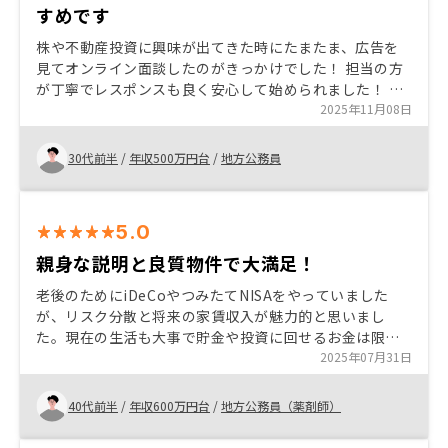
すめです
株や不動産投資に興味が出てきた時にたまたま、広告を
見てオンライン面談したのがきっかけでした！ 担当の方
が丁寧でレスポンスも良く安心して始められました！ 自
己資金が無くてもローンで始められ、家賃収入でほぼ返
2025年11月08日
済できるのが、株式投資との大きな違いであり、メリッ
トだと思います！
30代前半
/
年収500万円台
/
地方公務員
5.0
親身な説明と良質物件で大満足！
老後のためにiDeCoやつみたてNISAをやっていました
が、リスク分散と将来の家賃収入が魅力的と思いまし
た。現在の生活も大事で貯金や投資に回せるお金は限度
があるので、家賃という他人資本も使って効率的に資産
2025年07月31日
形成できる不動産投資は自分にとってピッタリだと感じ
ました。 説明が的確で分からない事や確認したい事は、
40代前半
/
年収600万円台
/
地方公務員（薬剤師）
その都度何度でも確認する機会を作ってくれ、全部解決
できます。ご提案いただいた物件も手入れが行き届いて