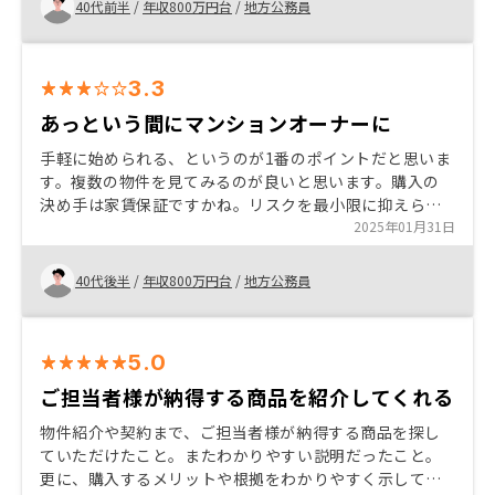
40代前半
/
年収800万円台
/
地方公務員
3.3
あっという間にマンションオーナーに
手軽に始められる、というのが1番のポイントだと思いま
す。複数の物件を見てみるのが良いと思います。購入の
決め手は家賃保証ですかね。リスクを最小限に抑えられ
るというところに惹かれました。初めての不動産投資で
2025年01月31日
も不安なく初められました。 手軽さばかり売りにしてい
て、リスクの説明が少ないと感じた。
40代後半
/
年収800万円台
/
地方公務員
5.0
ご担当者様が納得する商品を紹介してくれる
物件紹介や契約まで、ご担当者様が納得する商品を探し
ていただけたこと。またわかりやすい説明だったこと。
更に、購入するメリットや根拠をわかりやすく示してい