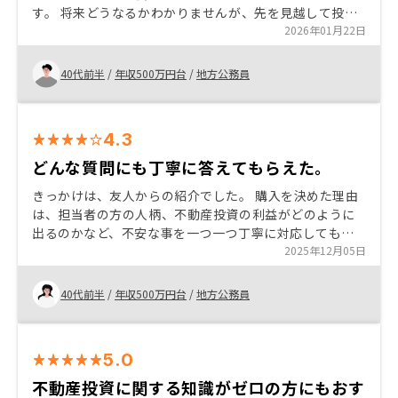
す。 将来どうなるかわかりませんが、先を見越して投資
して資産形成していくのはいいことだと思います。 ロー
2026年01月22日
ンに付帯している団体信用保険でもしものときは生命保
険のようになるので、生命保険に入らなくてもいいかな
40代前半
/
年収500万円台
/
地方公務員
と思いました。
4.3
どんな質問にも丁寧に答えてもらえた。
きっかけは、友人からの紹介でした。 購入を決めた理由
は、担当者の方の人柄、不動産投資の利益がどのように
出るのかなど、不安な事を一つ一つ丁寧に対応してもら
えたので大きな買い物でしたが、安心して出来ました。
2025年12月05日
利益が出るまでは時間はかかるかもしれませんが、今後
が楽しみです。
40代前半
/
年収500万円台
/
地方公務員
5.0
不動産投資に関する知識がゼロの方にもおす