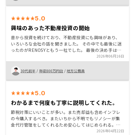
れからですが、興味があれば話は聞いてみてもいいと思
います。
5.0
興味のあった不動産投資の開始
昔から投資を続けており、不動産投資にも興味があり、
いろいろな会社の話を聞きました。 その中でも最後に迷
ったのがRENOSYともう一社でした。 最後の決め手はや
はり大手というところと営業の方の寄り添ってくれる感
2026年06月16日
じでした！ いろいろ迷いましたが今は始めて良かったと
思っています。
30代前半
/
年収800万円台
/
地方公務員
5.0
わかるまで何度も丁寧に説明してくれた。
節税対策にいいことが多い。また売却益も含めインフレ
の今購入するべき。またいちから不明でもリノシーが集
金代行管理をしてくれるため安心してはじめられる。安
心パックなどを活用すれば空室保証などもあり、心配な
2026年04月22日