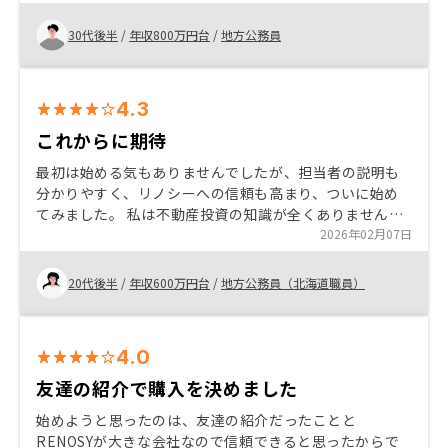
し。
30代後半
/
年収800万円台
/
地方公務員
4.3
これからに期待
最初は始める気もありませんでしたが、担当者の説明も
分かりやすく、リノシーへの信頼も高まり、ついに始め
てみました。 私は不動産投資の知識が全くありませんで
したが、ゼロから説明してくれました。 始めたばかりで
2026年02月07日
はありますが、これからが楽しみです。 担当者の前に、
少しだけ電話対応した若い男性の態度や言葉遣いが気に
20代後半
/
年収600万円台
/
地方公務員（北海道職員）
なった。 まだ話を聞きたいだけだったのに、いきなり物
件3件持ってもらいたいなどと言われて困惑した。
4.0
友達の紹介で購入を決めました
始めようと思ったのは、友達の紹介だったことと
RENOSYが大きな会社なので信頼できると思ったからで