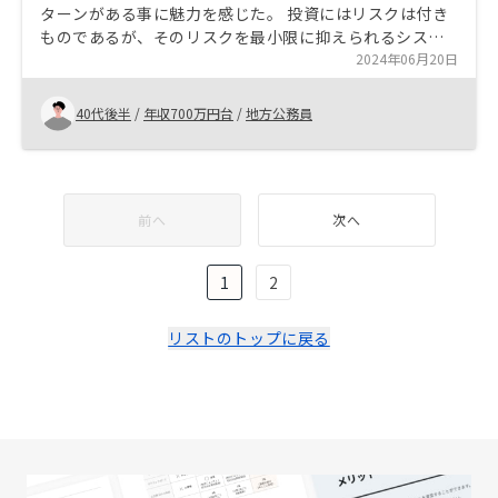
ターンがある事に魅力を感じた。 投資にはリスクは付き
ものであるが、そのリスクを最小限に抑えられるシステ
ムになっており、不安を取り除くことができた。 高額な
2024年06月20日
ローンにもなってしまうので、リスクを抑えられること
は安心になる。
40代後半
/
年収700万円台
/
地方公務員
前へ
次へ
1
2
リストのトップに戻る