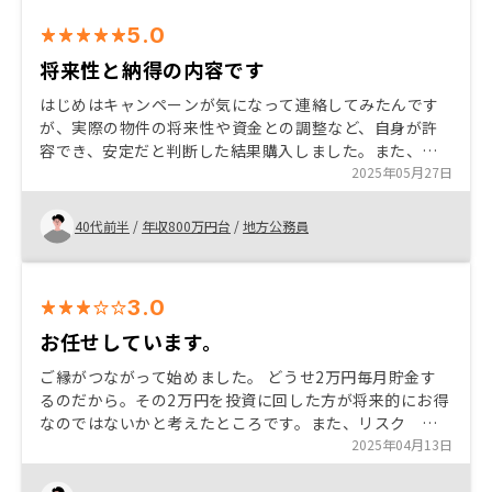
いる感じで大満足でした。完全に納得した上でスタート
5.0
できました。
将来性と納得の内容です
はじめはキャンペーンが気になって連絡してみたんです
が、実際の物件の将来性や資金との調整など、自身が許
容でき、安定だと判断した結果購入しました。また、担
当者の方には様々な面で相談を受けてもらい、感謝して
2025年05月27日
います。
40代前半
/
年収800万円台
/
地方公務員
3.0
お任せしています。
ご縁がつながって始めました。 どうせ2万円毎月貯金す
るのだから。その2万円を投資に回した方が将来的にお得
なのではないかと考えたところです。また、リスク 分
散として、マンションも投資先のひとつとして、考えま
2025年04月13日
した。