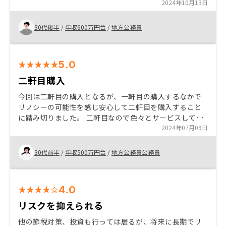
ただけるとこ。 これらが、他社と比べて目に見えて良か
2024年10月13日
ったと感じて購入を決めた。 重要な説明や、入出金の時
期や内容については言葉だけのやりとりだけでなく、経
30代後半
/
年収600万円台
/
地方公務員
過と予定、詳細内容等文字化したものをいただけるとい
いかなと感じた。
5.0
二軒目購入
今回は二軒目の購入となるが、一軒目の購入するなかで
リノシーの可能性を感じ安心して二軒目を購入すること
に踏み切りました。 二軒目なので色々とサービスしても
らいありがたかったです。業界大手という安心感があり
2024年07月09日
ます。
30代前半
/
年収500万円台
/
地方公務員公務員
4.0
リスクを抑えられる
他の節税対策、投資も行っては居るが、将来に長期でリ