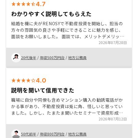
4.7
わかりやすく説明してもらえた
結婚を機に夫がRENOSYで不動産投資を開始し、担当の
方々の雰囲気の良さや手軽にできることに魅力を感じ、
面談をお願いしました。 面談では、メリットデメリット
だけでなく不安点についてもしっかり説明していただい
2026年07月28日
たことで安心して私も不動産投資を開始することにしま
した。
20代後半
/
年収500万円台
/
地方公務員
4.0
説明を聞いて信用できた
職場に自分や同僚も含めマンション購入の勧誘電話がか
かる事があり、不動産投資は兎に角、怪しいと思ってい
ました。しかし、たまたま聞いたセミナーで資産形成の
一つとして紹介があったことで興味が出て、実際
2026年07月12日
RENOSYで何回か説明を聞いて信用できると思えたの
で、結局、2室を一度に購入しました。うまく行くかはこ
50代前半
/
年収800万円台
/
地方公務員