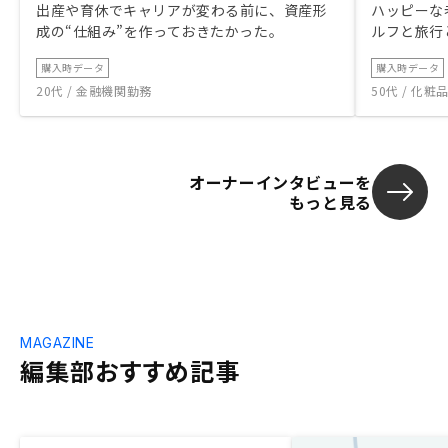
出産や育休でキャリアが変わる前に、資産形
ハッピーな
成の“仕組み”を作っておきたかった。
ルフと旅行
購入時データ
購入時データ
20代 / 金融機関勤務
50代 / 化
オーナーインタビューを
もっと見る
MAGAZINE
編集部おすすめ記事