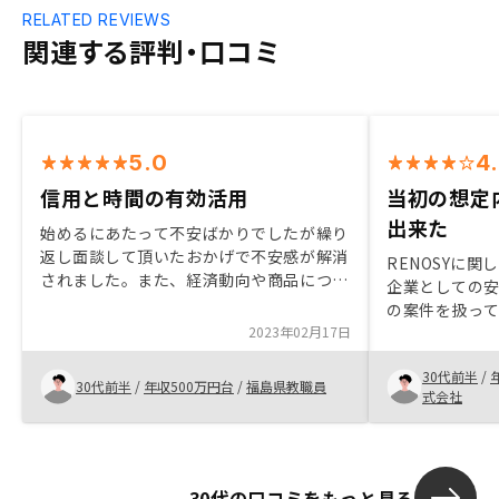
RELATED REVIEWS
関連する評判・口コミ
5.0
4
信用と時間の有効活用
当初の想定
出来た
始めるにあたって不安ばかりでしたが繰り
返し面談して頂いたおかげで不安感が解消
RENOSYに
されました。また、経済動向や商品につい
企業としての
ての具体的な説明など、他社よりも裏付け
の案件を扱っ
されたデータがあったことで、安心につな
2023年02月17日
るので良いと感
がりました。ありがとうございました！
は担当者と密
30代前半
/
分にとって妥
30代前半
/
年収500万円台
/
福島県教職員
式会社
30代の口コミをもっと見る