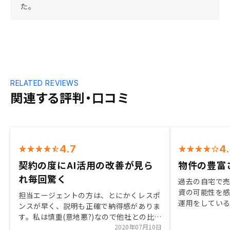
た。
RELATED REVIEWS
関連する評判・口コミ
4.7
4
契約の度にAI活用の改善が見ら
物件の豊富
れ毎回驚く
過去の自宅で
資の可能性を感
担当エージェントの方は、とにかくレスポ
運用をしてい
ンスが早く、説明も正確で納得感がありま
動産も検討し
す。私は慎重(意地悪?)なので他社との比較
や環境に合わ
もしっかりしましたが、エージェントの方
2020年07月10日