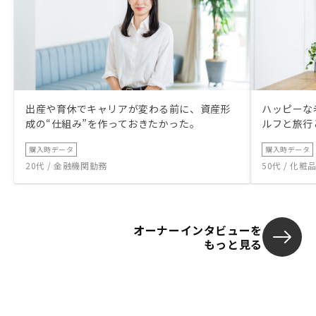
出産や育休でキャリアが変わる前に、資産形
ハッピーな
成の“仕組み”を作っておきたかった。
ルフと旅行
購入時データ
購入時データ
20代 / 金融機関勤務
50代 / 化
オーナーインタビューを
もっと見る