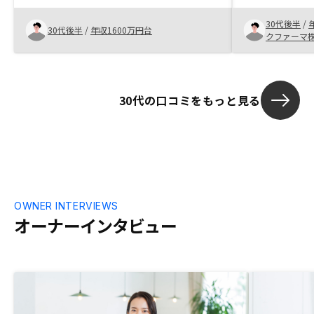
フォリオには
のご説明、提案内容が明らかに優っていま
30代後半
/
したので、短期間で複数件購入しました。
30代後半
/
年収1600万円台
クファーマ
手続きについては、銀行関連で必ずしも効
率的でないものもありますが、契約の度に
AIの活用による改善が見られ、毎回驚かさ
れます。アプリの使い勝手は、まだまだブ
30代の口コミをもっと見る
ラッシュアップの余地があるかと思いま
す。特に将来のシミュレーションについて
は、私の契約内容が正確に反映させられま
せんので、その点は今後改善頂きたいで
す。今はコロナの影響でオーナーの集まり
がありませんが、ウェブ開催にするなどの
工夫をされては如何でしょうか。
OWNER INTERVIEWS
オーナーインタビュー