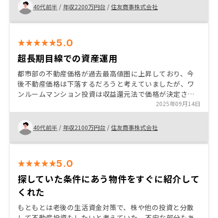
ら安定的な資産運用が実現できると感じました。特に、
40代前半
/
年収2200万円台
/
住友商事株式会社
管理会社の透明性の高い報告体制や迅速なトラブル対応
は、安心して長期保有を続けられる大きな要素です。さ
らに、管理の質が高いため資産価値の維持・向上にもつ
5.0
ながり、長期的な信頼関係を築けると確信しています。
こうした手厚いサポート体制により、初めての投資でも
超長期目線での資産運用
不安を感じることなくスムーズに進めることができ、将
都市部の不動産価格が過去最高値圏に上昇しており、今
来的にも安定した収益を期待できると判断しました。投
後不動産価格は下落するだろうと考えていましたが、ワ
資家目線と入居者目線の両方を丁寧に考慮した運営方針
ンルームマンション投資は収益還元法で価格が決定され
には誠実さと専門性が感じられ、安心感・信頼感の両面
ており、実需とは異なるマーケットであることが理解出
2025年09月14日
で非常に満足しています。
来ました。またリノシーの担当者を始め、運営会社が上
場しており、しっかりとした顧客説明体制を取ってこと
40代前半
/
年収2100万円台
/
住友商事株式会社
も信頼できる理由の1つでした。今後はインフレになると
考えており、自身の会社員としての与信力を最大限生か
して借り入れを行うことで、自己資金をセーブしつつ長
5.0
期目線でじっくりと資産運用できると考えたため、今回
リノシーで投資を始めました。 今回は自らストレスケー
探していた条件にあう物件をすぐに紹介して
スを作成してキャッシュフローモデルをつくりました。
くれた
こういったものを率先して展示してくれると良い投資し
やすくなるかと思います。
もともとは老後の生活資金対策で、株や他の投資と分散
して不動産投資もしたいと考えていた。不安な部分もあ