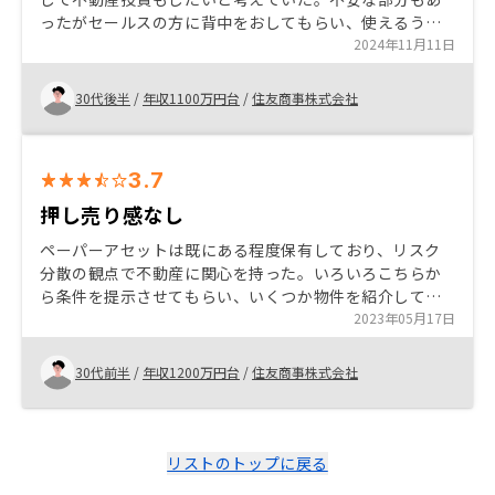
ったがセールスの方に背中をおしてもらい、使えるうち
に自分の与信を使いたいと思い1件目の購入を決断した。
2024年11月11日
30代後半
/
年収1100万円台
/
住友商事株式会社
3.7
押し売り感なし
ペーパーアセットは既にある程度保有しており、リスク
分散の観点で不動産に関心を持った。いろいろこちらか
ら条件を提示させてもらい、いくつか物件を紹介しても
らったが、自分の合わないと感じたところは辞退するこ
2023年05月17日
とに特段のストレスは感じず、また、担当者も断りにく
い雰囲気を作らないようにしていることを感じた。
30代前半
/
年収1200万円台
/
住友商事株式会社
リストのトップに戻る