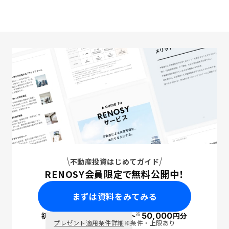
不動産投資はじめてガイド
RENOSY会員限定で無料公開中！
まずは資料をみてみる
※
初回面談で
ポイント
50,000
円分
PayPay
プレゼント適用条件詳細
※条件・上限あり