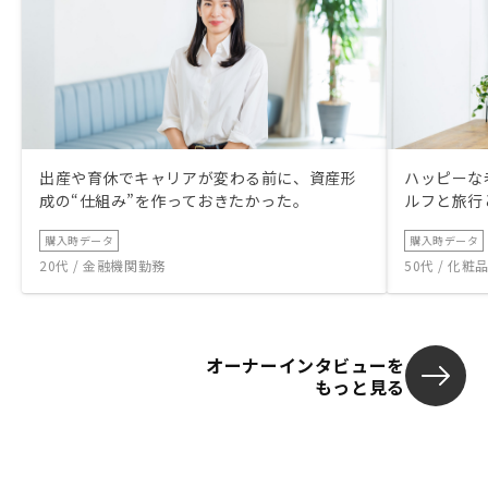
出産や育休でキャリアが変わる前に、資産形
ハッピーな
成の“仕組み”を作っておきたかった。
ルフと旅行
購入時データ
購入時データ
20代 / 金融機関勤務
50代 / 化
オーナーインタビューを
もっと見る