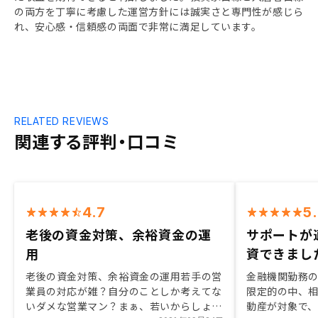
の両方を丁寧に考慮した運営方針には誠実さと専門性が感じら
れ、安心感・信頼感の両面で非常に満足しています。
RELATED REVIEWS
関連する評判・口コミ
4.7
5
老後の資金対策、余裕資金の運
サポートが
用
資できまし
老後の資金対策、余裕資金の運用若手の営
金融機関勤務
業員の対応が雑？自分のことしか考えてな
限定的の中、
いダメな営業マン？まぁ、若いからしょう
動産が対象で