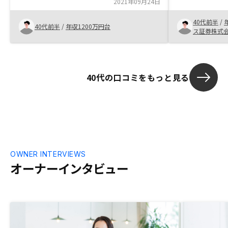
がないかもしれませんが
2021年09月24日
のご担当者が
に答えていた
40代前半
/
ができました
40代前半
/
年収1200万円台
ス証券株式
も、とても便
サポートサー
40代の口コミをもっと見る
OWNER INTERVIEWS
オーナーインタビュー