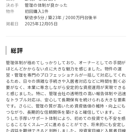
決め手
管理の体制が良かった
物件
初回購入1件
駅徒歩5分 / 築23年 / 2000万円台後半
掲載日
2025年12月05日
総評
管理体制が極めてしっかりしており、オーナーとしての手間が
ほとんどかからない点に大きな魅力を感じました。物件の運
営・管理を専門のプロフェッショナルが一括して対応してくれ
るため、日々の煩雑な手続きや入居者対応などに時間を割く必
要がなく、本業に専念しながら安定的な資産運用が実現できる
と感じました。特に、管理会社の透明性の高い報告体制や迅速
なトラブル対応は、安心して長期保有を続けられる大きな要素
です。さらに、管理の質が高いため資産価値の維持・向上にも
つながり、長期的な信頼関係を築けると確信しています。 こ
うした手厚いサポート体制により、初めての投資でも不安を感
じることなくスムーズに進めることができ、将来的にも安定し
た収益を期待できると判断しました。投資家目線と入居者目線