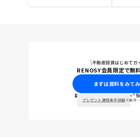
不動産投資はじめてガ
RENOSY会員限定で無
まずは資料をみて
※
初回面談で
ポイント
5
PayPay
プレゼント適用条件詳細
※条件