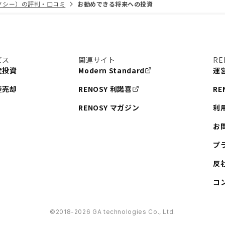
リノシー）の評判・口コミ
お勧めできる将来への投資
ビス
関連サイト
RE
産投資
Modern Standard
運
産売却
RENOSY 利諾喜
RE
RENOSY マガジン
利
お
プ
反
コ
©︎2018-2026 GA technologies Co., Ltd.