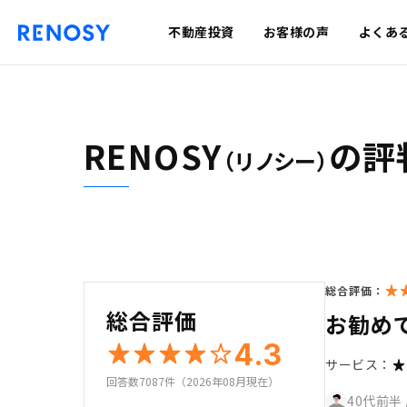
不動産投資
お客様の声
よくあ
RENOSY
の評
（リノシー）
総合評価：
総合評価
お勧め
4.3
サービス：
回答数7087件（2026年08月現在）
40代前半