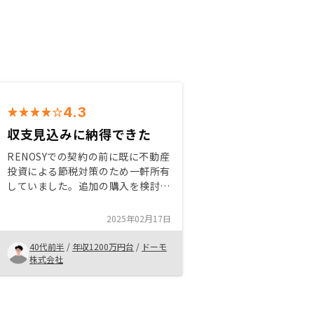
4.3
収支見込みに納得できた
RENOSYでの契約の前に既に不動産
投資による節税対策のため一軒所有
していました。追加の購入を検討し
ていた折にRENOSYのお話を伺う機
会があり、何軒かの物件を紹介を受
2025年02月17日
けました。物件ごとに収支シミュレ
ーションを即座に提示いただけた事
40代前半
/
年収1200万円台
/
ドーモ
もあり、納得して購入の決断をする
株式会社
事が出来ました。