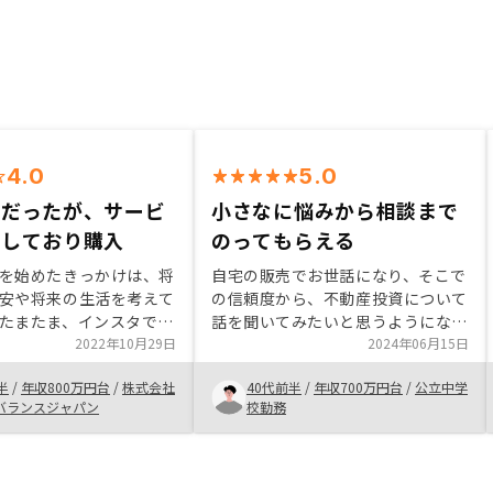
4.0
5.0
位だったが、サービ
小さなに悩みから相談まで
実しており購入
のってもらえる
を始めたきっかけは、将
自宅の販売でお世話になり、そこで
安や将来の生活を考えて
の信頼度から、不動産投資について
たまたま、インスタでの
話を聞いてみたいと思うようになっ
談を申し込んだのがきっ
2022年10月29日
た。他の投資はいろいろなものをや
2024年06月15日
者との面談を経て、納得
っていたので、説明を聞いて手を出
半
/
年収800万円台
/
株式会社
40代前半
/
年収700万円台
/
公立中学
投資を決意し購入する事
してみてもいいかなと納得したので
バランスジャパン
校勤務
購入を決めた。今回は２件目で余剰
資金ができたのでお願いすることに
した。今でも十分、住宅関係のこと
は何でも相談にのってもらっている