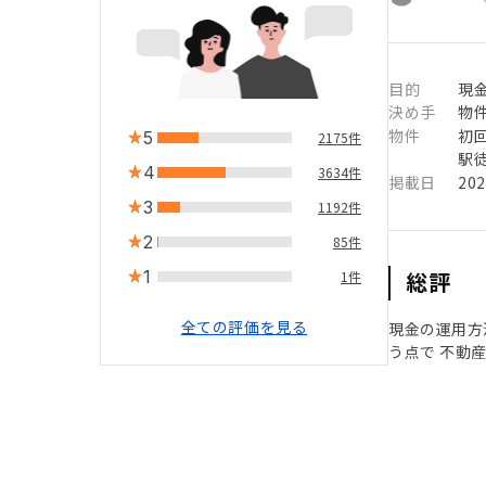
目的
現
決め手
物
物件
初
5
2175件
駅徒
4
3634件
掲載日
20
3
1192件
2
85件
1
総評
1件
全ての評価を見る
現金の運用方
う点で 不動