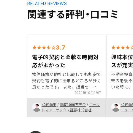
RELATED REVIEWS
関連する評判・口コミ
3.7
電子的契約と柔軟な時間対
興味本
応がよかった
スが充
物件価格が他社と比較しても割安で
不動産投資
契約も電子的に出来るところが多く
来の老後不
良かったです。 また、担当セール
いた時に、
スの方も柔軟に時間対応してくれ、
2020年10月19日
広告から面
助かりました。関東、関西で不動産
かけ。担当
40代前半
/
年収1000万円台
/
ゴール
40代前
運用の慣習に違いがあるならば、契
できた為、
ドマン・サックス証券株式会社
ニュー
約途中ではなく、もっと早く伝える
にした。
べきだと感じました。 また、各種
証明書の取得についても他社では経
費でやってくれていましたので、委