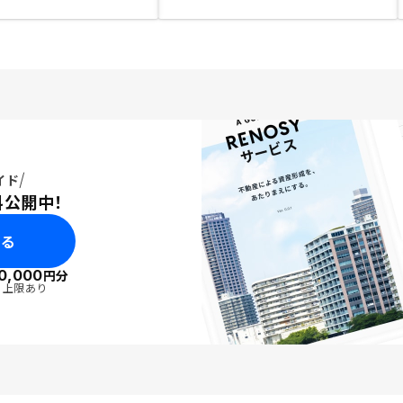
イド
料公開中！
みる
0,000
円分
・上限あり