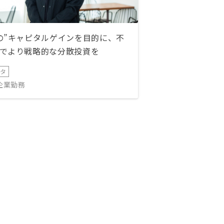
の”キャピタルゲインを目的に、不
でより戦略的な分散投資を
ータ
IT企業勤務