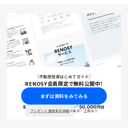
不動産投資はじめてガイド
RENOSY会員限定で無料公開中！
まずは資料をみてみる
※
初回面談で
ポイント
50,000
円分
PayPay
プレゼント適用条件詳細
※条件・上限あり