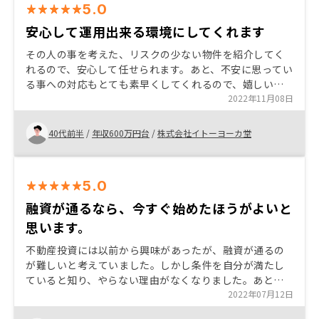
5.0
安心して運用出来る環境にしてくれます
その人の事を考えた、リスクの少ない物件を紹介してく
れるので、安心して任せられます。あと、不安に思ってい
る事への対応もとても素早くしてくれるので、嬉しいと
感じました。こちらの手間は出来るだけ少なくしてくれ
2022年11月08日
るので、時間も作りやすいです。
40代前半
/
年収600万円台
/
株式会社イトーヨーカ堂
5.0
融資が通るなら、今すぐ始めたほうがよいと
思います。
不動産投資には以前から興味があったが、融資が通るの
が難しいと考えていました。しかし条件を自分が満たし
ていると知り、やらない理由がなくなりました。あと、
営業の方が3物件も持っていたので、担当の方が自分でさ
2022年07月12日
れているというところに信頼がありました。