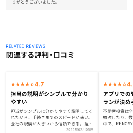
りがとうございました。
RELATED REVIEWS
関連する評判・口コミ
4.7
4
担当の説明がシンプルで分かり
アプリでの
やすい
ランが決め
担当がシンプルに分かりやすく説明してく
不動産投資は
れたから。手続きまでのスピードが速い。
勉強したり、
会社の規模が大きいから信頼できる。担当
中で、RENO
の返信が早いから安心した。WEB面談な
2022年02月05日
できること、