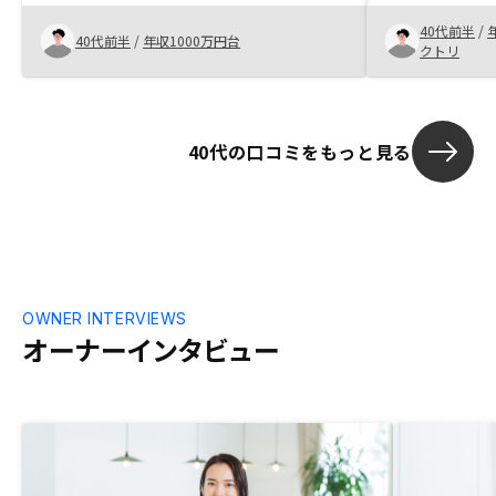
どを使用し円滑に話が進んだ。奥さんにも
という点が気
40代前半
/
丁寧に説明してくれた。書類が多すぎるの
ました。
40代前半
/
年収1000万円台
クトリ
で、もう少しシンプルにして欲しい。ハン
コやサインだらけ。
40代の口コミをもっと見る
OWNER INTERVIEWS
オーナーインタビュー