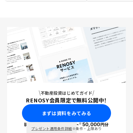
不動産投資はじめてガイド
RENOSY会員限定で無料公開中！
まずは資料をみてみる
※
初回面談で
ポイント
50,000
円分
PayPay
プレゼント適用条件詳細
※条件・上限あり