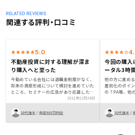
RELATED REVIEWS
関連する評判・口コミ
5.0
4
不動産投資に対する理解が深ま
今回の購入
り購入へと至った
ータル3時
今勤めている会社には退職金制度がなく、
他の方に進める上で、 ・他社
将来の資産形成について検討を進めていた
差別化のポイン
ところ、セミナーの広告があり応募した方
の？PA等、他の会
がきっかけとなった。また、営業とのコン
2021年12月24日
なっていると
タクトを進めていく中で不動産投資に対す
た。 正直、商品における差別化要因を探
る理解が深まり、最終は営業が今の会社の
すのは難しく
30代後半
/
年収900万円台
30代後半
/
同僚だったことで購入後の運用不安も払拭
社で購入して
できた。
で、もし一見
を伝えられる