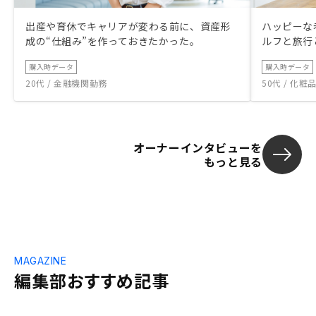
出産や育休でキャリアが変わる前に、資産形
ハッピーな
成の“仕組み”を作っておきたかった。
ルフと旅行
購入時データ
購入時データ
20代 / 金融機関勤務
50代 / 化
オーナーインタビューを
もっと見る
MAGAZINE
編集部おすすめ記事