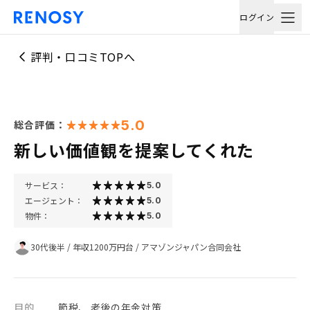
ログイン
評判・口コミTOPへ
5.0
総合評価：
新しい価値観を提案してくれた
サービス：
5.0
エージェント：
5.0
物件：
5.0
30代後半
/
年収1200万円台
/
アマゾンジャパン合同会社
目的
節税、 老後の年金対策