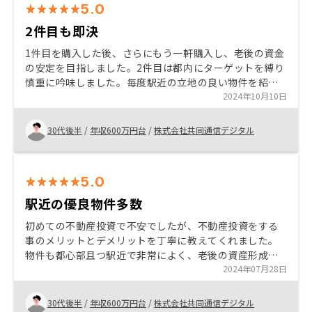
5.0
2件目も即決
1件目を購入した後、さらにもう一軒購入し、老後の資金
の安定を目指しました。2件目は都内にターゲットを縛り
慎重に吟味しました。毎度駅近の立地の良い物件を紹介
来てくれるのと、シミュレーションを出してくれるの
2024年10月10日
で、おすすめです。
30代後半
/
年収600万円台
/
株式会社共同通信デジタル
5.0
駅近の優良物件多数
初めての不動産投資で不安でしたが、不動産投資をする
事のメリットとデメリットを丁寧に教えてくれました。
物件も都心部且つ駅近で非常によく、老後の資産形成等
も十分に見越すことができたので、購入に至りました。
2024年07月28日
30代後半
/
年収600万円台
/
株式会社共同通信デジタル