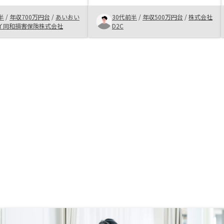
中で許容できるリスクと
た際のご連絡も早くご連絡いただけ
半
/
年収700万円台
/
あいおい
30代前半
/
年収500万円台
/
株式会社
を決意しました。なかな
るので、基本的に追加物件もリノシ
イ同和損害保険株式会社
D2C
動産投資をやっている人
ー様から購入しようと考えておりま
安はありましたが、営業
した。
を信じてみたいと思い購
した。特になし