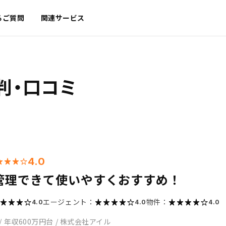
るご質問
関連サービス
判・口コミ
4.0
管理できて使いやすくおすすめ！
エージェント：
物件：
4.0
4.0
4.0
/
年収600万円台
/
株式会社アイル