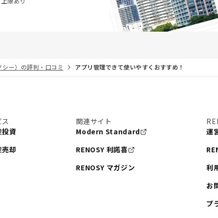
・上限あり
リノシー）の評判・口コミ
アプリ管理できて使いやすくおすすめ！
ビス
関連サイト
RE
産投資
Modern Standard
運
産売却
RENOSY 利諾喜
RE
RENOSY マガジン
利
お
プ