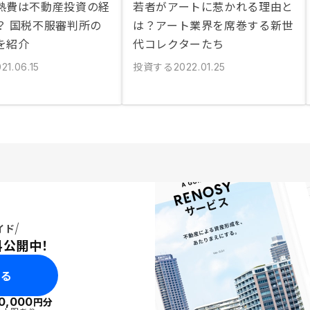
熱費は不動産投資の経
若者がアートに惹かれる理由と
？ 国税不服審判所の
は？アート業界を席巻する新世
を紹介
代コレクターたち
投資する
21.06.15
2022.01.25
イド
料公開中！
みる
0,000
円分