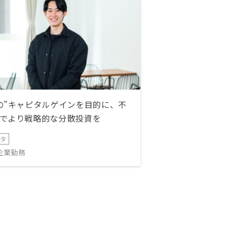
の”キャピタルゲインを目的に、不
でより戦略的な分散投資を
ータ
IT企業勤務