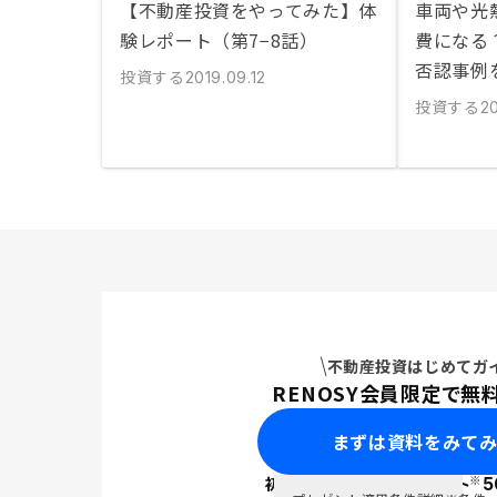
【不動産投資をやってみた】体
車両や光
験レポート（第7−8話）
費になる
否認事例
投資する
2019.09.12
投資する
20
不動産投資はじめてガ
RENOSY会員限定で無
まずは資料をみて
※
初回面談で
ポイント
5
PayPay