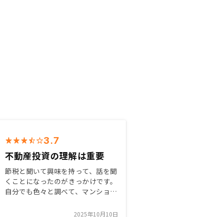
3.7
不動産投資の理解は重要
節税と聞いて興味を持って、話を聞
くことになったのがきっかけです。
自分でも色々と調べて、マンション
投資は初期投資が少ない代わりに毎
月マイナスキャッシュフローを含
2025年10月10日