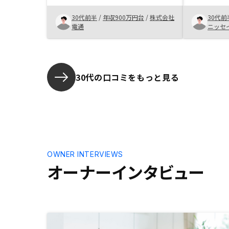
た。
き、自分の
30代前半
/
年収900万円台
/
株式会社
30代前
判断し購入
電通
ニッセ
か周りに不
がいなく不
担当者の方
入に至りま
30代の口コミをもっと見る
OWNER INTERVIEWS
オーナーインタビュー