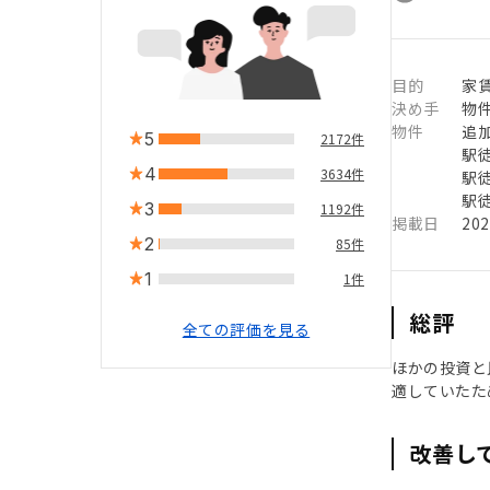
目的
家
決め手
物
物件
追
5
2172件
駅徒
4
3634件
駅徒
駅徒
3
1192件
掲載日
20
2
85件
1
1件
総評
全ての評価を見る
ほかの投資と
適していたた
改善し