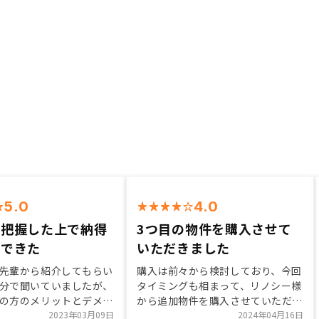
5.0
4.0
を把握した上で納得
3つ目の物件を購入させて
約できた
いただきました
先輩から紹介してもらい
購入は前々から検討しており、今回
分で聞いていましたが、
タイミングも相まって、リノシー様
の方のメリットとデメリ
から追加物件を購入させていただき
話を丁寧にしていただ
2023年03月09日
ました。空室時の連絡や何か破損し
2024年04月16日