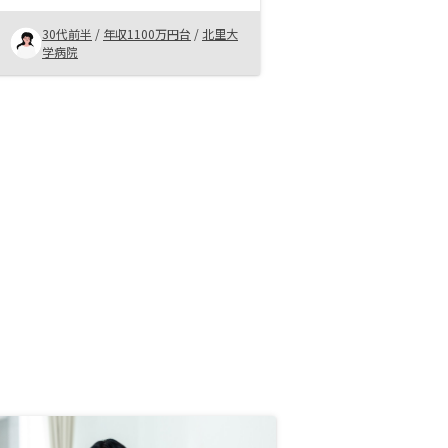
み、キャピタルゲインを狙うのが基
本だと思います。 リノシーさんの
30代前半
/
年収1100万円台
/
北里大
リノベーションシステムや買取シス
学病院
テムは不安要素を減らす良い制度だ
と思います。不動産投資はメリット
デメリットあるので、デメリットを
許容できるならやるべきだと思いま
す。