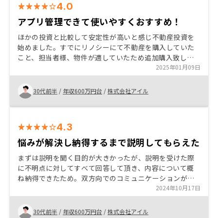
4.0
アプリ管理できて使いやすくおすすめ！
ほかの投資と比較して安定性が高いと感じ不動産投資を
始めました。すでにリノシーにて不動産を購入していた
こと、担当者様、物件が適していたため追加購入致しま
した。アプリ管理などもできるため購入後も状況や経緯
2025年01月09日
把握しやすいため満足しています。 特になし
30代前半
/
年収600万円台
/
株式会社アイル
4.3
悩みが解決し納得するまで説明してもらえた
まずは説明を聞く目的が大きかったが、説明を受けた際
に不明点に対してすべて回答して頂き、内容について概
ね納得できたため。双方向でのコミュニケーションが取
れたことが大きかった。また、アプリでの管理面に優れ
2024年10月17日
ていると感じたことが他社と比較して決め手になった。
30代前半
/
年収600万円台
/
株式会社アイル