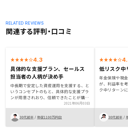
RELATED REVIEWS
関連する評判・口コミ
4.3
4
具体的な支援プラン、セールス
低リスク中
担当者の人柄が決め手
年金保険や現
が、利益率を
中長期で安定した資産運用を支援する、と
ク中リターン
いうコンセプトのもと、具体的な支援プラ
投資は知識と
ンが用意されおり、信頼できたことが購入
こまで要らず
の決め手になりました。また、セールス担
2021年06月03日
も行えるのが
当の方の人柄が素敵で、かつ明朗な説明だ
た、保険とし
ったことも好印象です。
30代前半
/
年収1100万円台
30代前半
/
という使いた
ています。