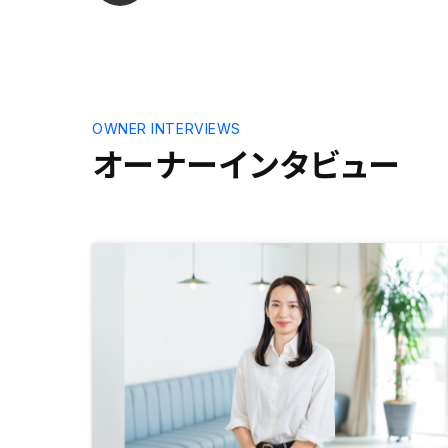
までの手続きは円滑。何も問題無
い。物件を実際に見るなり、比較検
討するなりに、もう少し時間を割く
べきだと後になって思った。 高い
買い物をするには、淡々と契約して
しまった印象。個人的な反省点。
OWNER INTERVIEWS
オーナーインタビュー