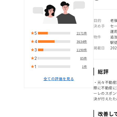
目的
老
決め手
セ
運
5
2171件
物件
追
4
3634件
駅徒
掲載日
20
3
1190件
2
85件
1
1件
総評
全ての評価を見る
・元々不動産
際に不動産に
ーレのスポン
決が行えたた
改善し