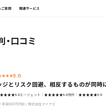
るご質問
関連サービス
判・口コミ
5.0
ッジとリスク回避、相反するものが同時
エージェント：
物件：
5.0
5.0
5.0
/
年収600万円台
/
株式会社マイナビ