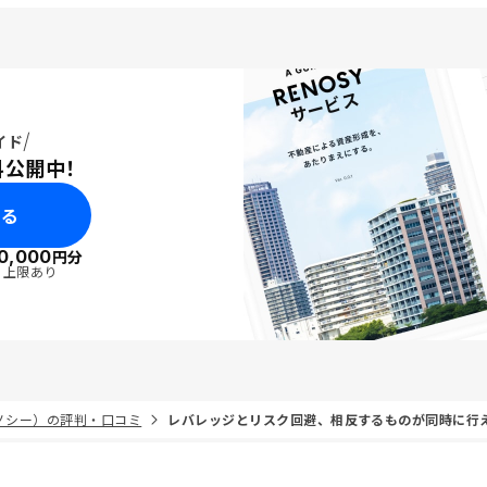
イド
料公開中！
みる
0,000
円分
・上限あり
リノシー）の評判・口コミ
レバレッジとリスク回避、相反するものが同時に行