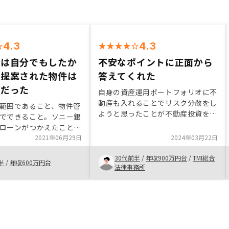
4.3
4.3
索は自分でもしたか
不安なポイントに正面から
、提案された物件は
答えてくれた
囲だった
自身の資産運用ポートフォリオに不
動産も入れることでリスク分散をし
範囲であること、物件管
ようと思ったことが不動産投資を始
でできること。ソニー銀
めたきっかけでした。 リノシーで
ローンがつかえたこと。
は営業担当者の説明が分かりやすか
ご時世契約以外はオンラ
2021年06月29日
2024年03月22日
ったのと、本業に集中できるように
たことが助かりました。
オーナーのサポート体制が充実して
30代前半
/
年収900万円台
/
TMI総合
検索を自分でもしたいで
半
/
年収600万円台
いたのが、リノシーでの投資を決め
法律事務所
れたもの以外にも物件が
たポイントでした。
ので可能ならたくさんの
から自分で絞り込んでみ