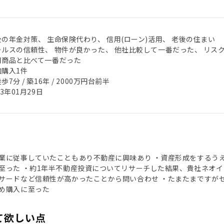
後の年金対策、 生命保険代わり、 信用(ローン)活用、 老後の住まい
ールスの信頼性、 物件が良かった、 他社比較して一番だった、 リス
用商品と比べて一番だった
加購入1件
歩7分 / 築16年 / 2000万円台前半
23年01月29日
業に従事していたこともあり不動産に興味あり ・資産形成をするう
至った ・約1年半不動産投資についてリサーチした結果、貴社ネオ
サードなど信頼性が高かったことから問い合わせ ・たまたまですが
め購入に至った
て欲しい点