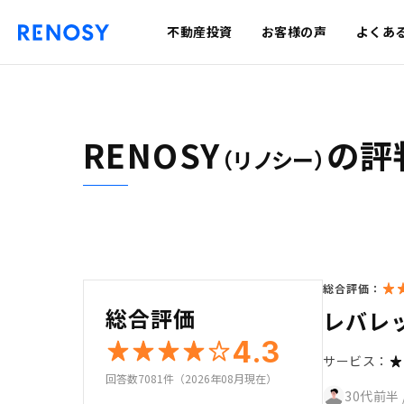
不動産投資
お客様の声
よくあ
RENOSY
の評
（リノシー）
総合評価：
総合評価
レバレ
4.3
サービス：
回答数7081件（2026年08月現在）
30代前半