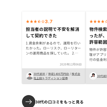
3.7
担当者の説明で不安を解消
物件検
して契約できた
ったが
許容範
1.資金余剰があるので、運用を行い
たかった。ローリスク、ローリター
物件が許容
ンの運用商品を探していた。 2.数
理がアプリ
十年先を見越したリスクを考慮しな
行の低金利
ければならなかったため、そこに対
2020年12月06日
また、この
する知識不足が不安だった。 3.担
インででき
当者がメリット、デメリットを明確
30代前半
/
年収1400万円台
/
株式会
投資物件の
30代前
に伝えてくれた。不安点を解消して
社上田トラディション証券
す。提示さ
から契約することができた。 4.管
あるはずな
理の面倒さを懸念していたが、その
選択肢の中
点についてもカバーされていたた
たい。
め、他の投資商品とリスク分散して
30代の口コミをもっと見る
所有するのに適している。 5.契約