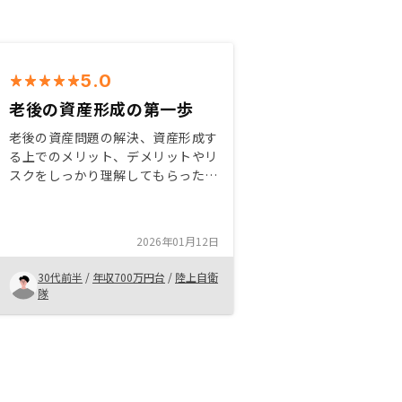
5.0
老後の資産形成の第一歩
老後の資産問題の解決、資産形成す
る上でのメリット、デメリットやリ
スクをしっかり理解してもらった上
で今後の生活をより豊かにできるよ
うなサポートをしていきたい。 ま
た、不動産投資は税金対策として大
2026年01月12日
きい力になりえるものなので是非と
も勧めたい。
30代前半
/
年収700万円台
/
陸上自衛
隊