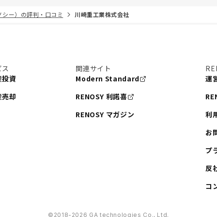
リノシー）の評判・口コミ
川崎重工業株式会社
ビス
関連サイト
RE
産投資
Modern Standard
運
産売却
RENOSY 利諾喜
RE
RENOSY マガジン
利
お
プ
反
コ
©︎2018-2026 GA technologies Co., Ltd.