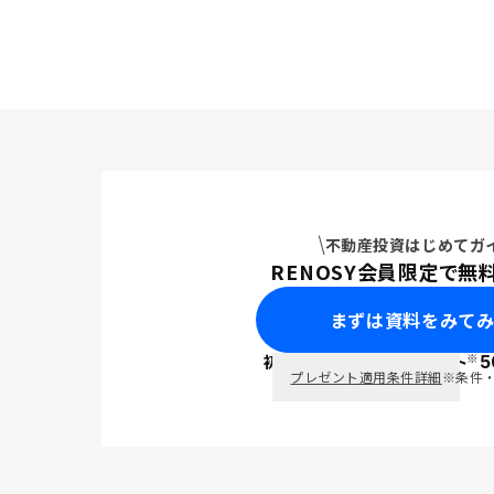
はないかと
ての場合は
魔化されて
てしまう可
不動産投資はじめてガ
RENOSY会員限定で無
まずは資料をみて
※
初回面談で
ポイント
5
PayPay
プレゼント適用条件詳細
※条件