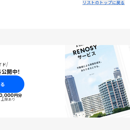
感じました。 特に初め
リストのトップに戻る
不安なところもあり、誤
いるような印象を持たれ
能性があると思います。
イド
料公開中！
みる
0,000
円分
・上限あり