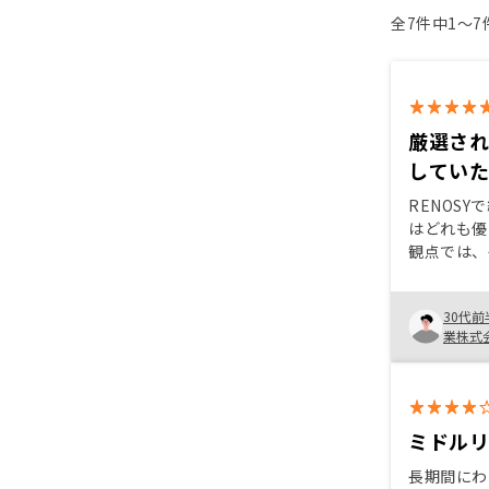
全7件中1〜
厳選さ
してい
RENOS
はどれも優
観点では、
ンのあるも
す。 購入
30代前
不安なこと
業株式
相談に乗っ
す。
ミドル
長期間にわ