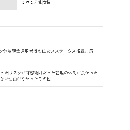
すべて
男性
女性
ク分散
現金運用
老後の住まい
ステータス
相続対策
だった
リスクが許容範囲だった
管理の体制が良かった
らない理由がなかった
その他