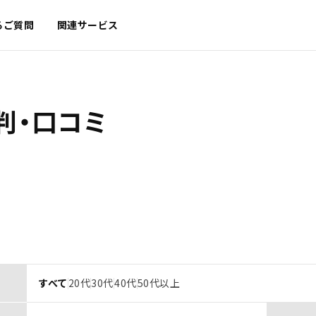
るご質問
関連サービス
判・口コミ
すべて
20代
30代
40代
50代以上