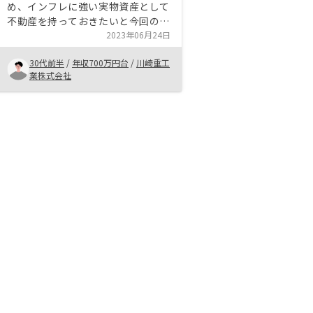
め、インフレに強い実物資産として
不動産を持っておきたいと今回の契
約を決めました。生命保険代わりと
2023年06月24日
しても考えており、変額保険と比較
30代前半
/
年収700万円台
/
川崎重工
しても不動産のほうが利益がでる可
業株式会社
能性が高いと判断しました。
RENOSYで紹介いただける物件は資
産価値が安定している物件が多く、
担当者もその根拠をきちんと説明し
てくれるため、特に物件に関しての
不安はありませんでした。