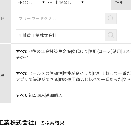
〜
性別
ド
すべて
老後の年金対策
生命保険代わり
信用(ローン)活用
リス
その他
すべて
セールスの信頼性
物件が良かった
他社比較して一番
手
アプリで管理ができる
他の運用商品と比べて一番だった
や
すべて
初回購入
追加購入
工業株式会社」
の検索結果