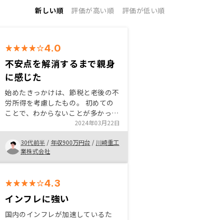
新しい順
評価が高い順
評価が低い順
4.0
不安点を解消するまで親身
に感じた
始めたきっかけは、節税と老後の不
労所得を考慮したもの。 初めての
ことで、わからないことが多かった
が解説してもらえた。 自ら調べた
2024年03月22日
ことに対して、回答ももらえたので
30代前半
/
年収900万円台
/
川崎重工
一定の評価をしている。 購入者が
業株式会社
可能な範囲で考えてくれるのは当た
り前だが、当たり前の様にしてもら
えたのはある意味安心感があった。
4.3
インフレに強い
国内のインフレが加速しているた