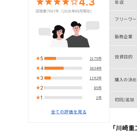
4.3
年収
回答数7087件（2026年08月現在）
フリーワー
勤務企業
投資目的
5
2175件
4
3634件
3
1192件
購入の決め
2
85件
1
1件
初回/追加
全ての評価を見る
「川崎重