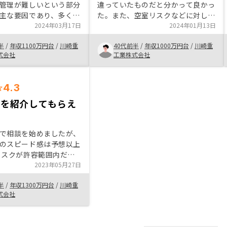
管理が難しいという部分
違っていたものだと分かって良かっ
主な要因であり、多くの
た。また、空室リスクなどに対して
NOSYが消してくれると感
2024年03月17日
リノシーが対応してくれるプランな
2024年01月13日
投資をはじめるきっかけ
どを選択できるところも良かった。
半
/
年収1100万円台
/
川崎重
40代前半
/
年収1000万円台
/
川崎重
節税対策としても効果が
ある程度任せた運用が出来るところ
式会社
工業株式会社
じており、ふるさと納税
に魅力を感じた。 企業価値を上げ
税ができるのはありがた
ることが不動産投資へのハードルを
下げることにつながると思う
4.3
長い会社を目指すことが
向上につながり、持続的
件を紹介してもらえ
ながると思います。
で相談を始めましたが、
のスピード感は予想以上
リスクが許容範囲内だっ
物件を提案して頂けたこ
2023年05月27日
決めてです。 正直なと
半
/
年収1300万円台
/
川崎重
が無いわけではないです
式会社
の方が上回っていると判
説明は
寧にされた方が良いので