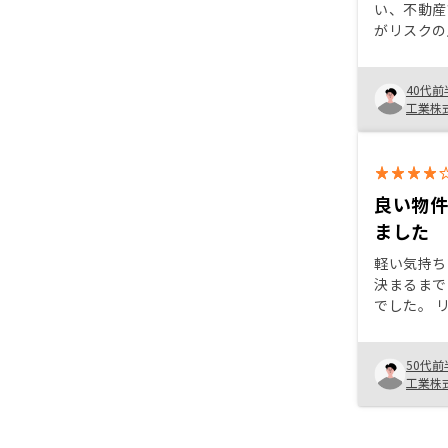
い、不動産
がリスクの
部分をRE
じ、不動産
40代前
となった。
工業株
大きいと感
以外でも節
い。 無理な事業拡大や急成長は望
まず、息の
顧客満足度
良い物
な発展につ
ました
軽い気持ち
決まるまで
でした。 
たのと良い
とが契約の
50代前
ころ、不安
工業株
が、期待値
断しました。 手続き関係の
もう少し丁