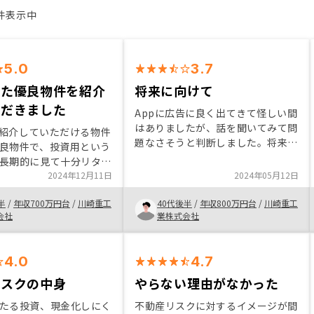
7件表示中
5.0
3.7
れた優良物件を紹介
将来に向けて
ただきました
Appに広告に良く出てきて怪しい間
はありましたが、話を聞いてみて問
Yで紹介していただける物件
題なさそうと判断しました。将来的
良物件で、投資用という
な話になるのでこれが正しい判断だ
長期的に見て十分リター
ったかは未来の私しか分かりません
のばかりという印象で
2024年12月11日
2024年05月12日
が、投資の選択肢の一つと思いま
後のサポートも手厚く、
す。もう少し早くやってもよかった
半
/
年収700万円台
/
川崎重工
40代後半
/
年収800万円台
/
川崎重工
があればどんなことでも
なと思っています
会社
業株式会社
てくれて助かっていま
4.0
4.7
リスクの中身
やらない理由がなかった
たる投資、現金化しにく
不動産リスクに対するイメージが間