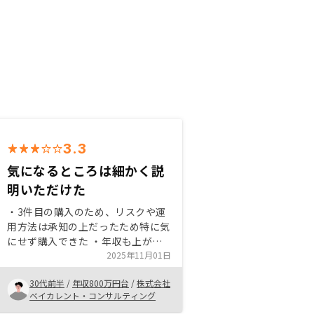
3.3
気になるところは細かく説
明いただけた
・3件目の購入のため、リスクや運
用方法は承知の上だったため特に気
にせず購入できた ・年収も上がっ
ているため、節税目的で追加購入を
2025年11月01日
決めた ・現金のみ貯金している方
30代前半
/
年収800万円台
/
株式会社
にはリスクも小さく安定運用できる
ベイカレント・コンサルティング
ためオススメしたい ・なぜこの立