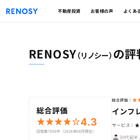
不動産投資
お客様の声
よくあ
RENOSY
の評
（リノシー）
総合評価：
総合評価
インフ
4.3
サービス：
回答数7090件（2026年08月現在）
30代前半