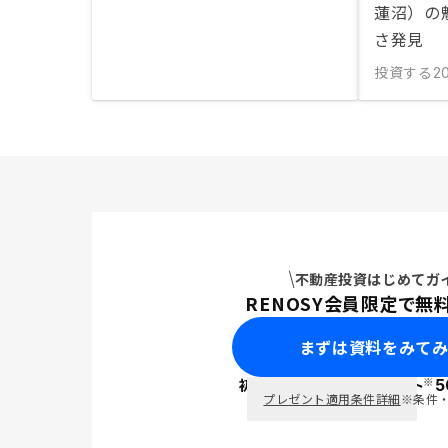
蓮沼）の
さ発見
投資する
20
不動産投資はじめてガ
RENOSY会員限定で無
まずは資料をみて
※
初回面談で
ポイント
5
PayPay
プレゼント適用条件詳細
※条件