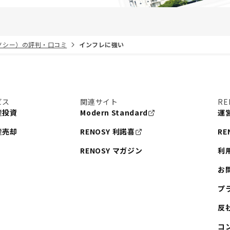
リノシー）の評判・口コミ
インフレに強い
ビス
関連サイト
RE
産投資
Modern Standard
運
産売却
RENOSY 利諾喜
RE
RENOSY マガジン
利
お
プ
反
コ