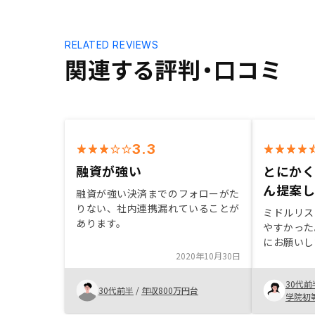
RELATED REVIEWS
関連する評判・口コミ
3.3
融資が強い
とにか
ん提案
融資が強い決済までのフォローがた
りない、社内連携漏れていることが
ミドルリス
あります。
やすかった
にお願いし
2020年10月30日
今回もお願
や築年数、
30代前
条件を細か
30代前半
/
年収800万円台
学院初
それらをほ