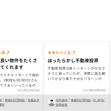
4.7
2.7
く良い物件をたくさ
ほったらかし不動産投資
してくれます
不動産投資は長くリターンが少なさ
そうと思っていたが、実際に話を聞
クミドルリターンで始め
いてかなり楽で十分なリターンが見
。1軒目もRENOSYさん
込めるとわかって興味がわいた。不
てうまくいっているので
動産投資におけるリスクポイントが
いすることにした。立地
2022年10月30日
2025年04月08日
ある程度ケアされているように感
総戸数などの、希望する
じ、月々の負担も無理のない範囲で
半
/
年収600万円台
/
光塩女子
30代前半
/
年収900万円台
/
EL APSC
めに伝えていましたが、
運用可能だとわかったため購入を決
等科
合同会社
とんど網羅する良い物件
めた。敷金礼金更新料の説明がな