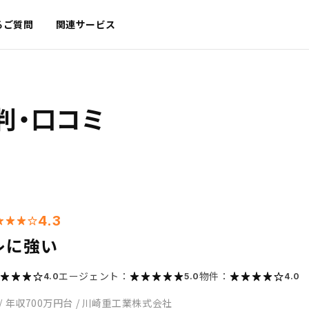
るご質問
関連サービス
判・口コミ
4.3
レに強い
エージェント：
物件：
4.0
5.0
4.0
/
年収700万円台
/
川崎重工業株式会社