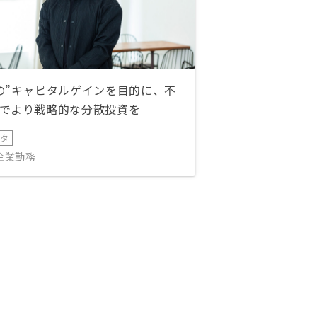
の”キャピタルゲインを目的に、不
でより戦略的な分散投資を
ータ
IT企業勤務