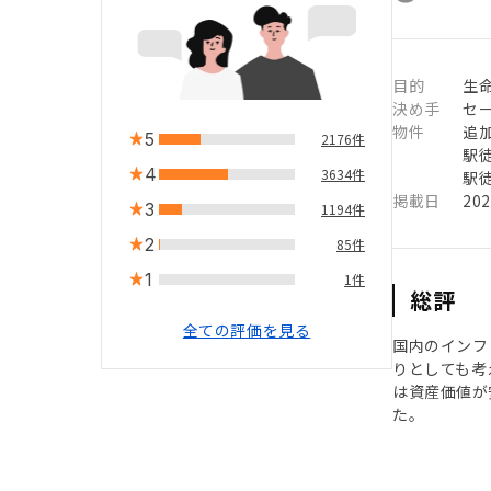
目的
生命
決め手
セ
物件
追
5
2176件
駅徒
4
3634件
駅徒
掲載日
20
3
1194件
2
85件
1
1件
総評
全ての評価を見る
国内のインフ
りとしても考
は資産価値が
た。