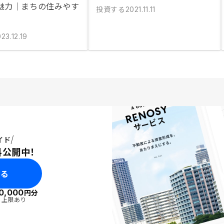
魅力｜まちの住みやす
投資する
2021.11.11
23.12.19
イド
料公開中！
みる
0,000
円分
・上限あり