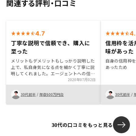
関連する評判・口コミ
4.7
4
丁寧な説明で信頼でき、購入に
信用枠を活
至った
味があった
メリットもデメリットもしっかり説明した
自身の信用枠
上で、私自身気になる点を細かく丁寧に説
あったため
明してくれました。エージェントへの信頼
と不動産購入のメリットが決め手となりま
2020年07月02日
した。
30代前半
/
年収600万円台
30代前半
/
30代の口コミをもっと見る