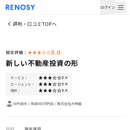
ログイン
評判・口コミTOPへ
3.0
総合評価：
新しい不動産投資の形
サービス：
3.0
エージェント：
3.0
物件：
3.0
30代前半
/
年収800万円台
/
株式会社大林組
目的
現金運用