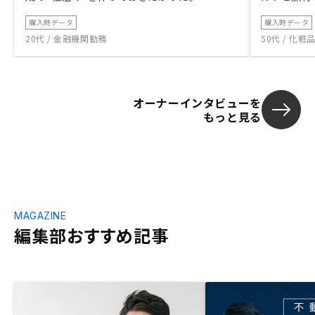
購入時データ
購入時データ
20代 / 金融機関勤務
50代 / 化
オーナーインタビューを
もっと見る
MAGAZINE
編集部おすすめ記事