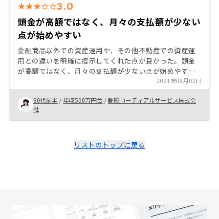
3.0
頭金が高額ではなく、月々の支払額が少ない
点が始めやすい
金融商品以外での資産運用や、その他不動産での資産運
用との違いを明確に提示してくれた点が良かった。頭金
が高額ではなく、月々の支払額が少ない点が始めやす
く、不動産購入のハードルが低く感じた。 購入時の諸費
2021年08月02日
用支払い額が想定していたよりも高く、申込を決めてか
30代前半
/
年収500万円台
/
郵船コーディアルサービス株式会
らの手続きが慌ただしい点。申し込みを決める前にこの
社
辺りの説明が欲しかった。
リストのトップに戻る