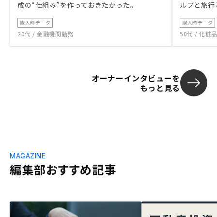
成の“仕組み”を作っておきたかった。
ルフと旅行
購入時データ
購入時データ
20代 / 金融機関勤務
50代 / 化
オーナーインタビューを
もっと見る
MAGAZINE
編集部おすすめ記事