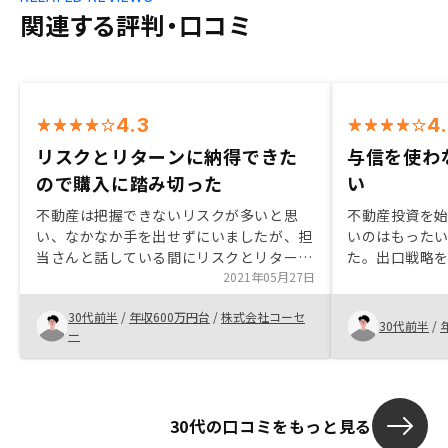
関連する評判・口コミ
4.3
4
リスクとリターンに納得できた
与信を使わ
ので購入に踏み切った
い
不動産は把握できないリスクが多いと思
不動産投資を
い、なかなか手を出せずにいましたが、担
いのはもった
当さんと話している間にリスクとリターン
た。出口戦略
の全容が何となく見えてきました。最終的
2021年05月27日
クなく資産運
にこの位のリスクであれば取ることが出来
決めました。
30代前半
/
年収600万円台
/
株式会社コーセ
ると納得出来たのでRENOSYに決めまし
簡便さも決め
30代前半
/
ー
た。
度ごとに状況
それが手軽に
力的でした。
30代の口コミをもっと見る