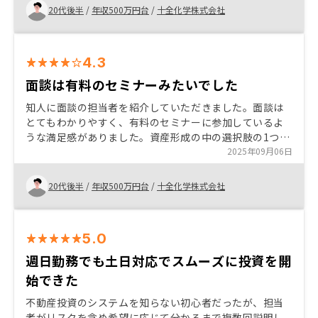
き、その後のやりとりもスムーズでした！ 商慣習？みた
20代後半
/
年収500万円台
/
十全化学株式会社
いな、地域ごとで微妙に違うお約束があることも、契約
前に教えていただけると助かります。
4.3
面談は有料のセミナーみたいでした
知人に面談の担当者を紹介していただきました。面談は
とてもわかりやすく、有料のセミナーに参加しているよ
うな満足感がありました。資産形成の中の選択肢の1つと
して不動産投資の説明がされていて、押し売りされてい
2025年09月06日
る感覚はありませんでした。資産運用に悩んでいらっし
ゃるなら、相談してみるのもアリです！ 物件を選ぶ際
20代後半
/
年収500万円台
/
十全化学株式会社
に、関東、関西、その他（博多など）の地域ごとの特色
（商慣習など）を知らないまま購入まで進んでしまいま
した。 初心者だと質問しづらい要素ではあると思うの
5.0
で、説明の際にフォローしていただけると助かります。
週日勤務でも土日対応でスムーズに投資を開
始できた
不動産投資のシステムを知らない初心者だったが、担当
者がリスクを含め希望に応じて分かるまで複数回説明し