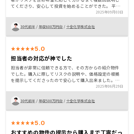
てくださり、安心して投資を始めることができた。 平日
は忙しく土日しか対応が難しい場合でも、土日に面談を
2025年09月03日
設定くださり、自分のスケジュールに合わせてスムーズ
に開始することができた。
30代前半
/
年収600万円台
/
十全化学株式会社
5.0
担当者の対応が神でした
担当者が非常に信頼できる方で、その方からの紹介物件
でした。購入に際してリスクの説明や、価格設定の根拠
を提示してくださったので安心して購入出来ました。次
回もぜひ融資枠ができましたらご紹介いただきたいで
2025年06月29日
す。
30代前半
/
年収500万円台
/
十全化学株式会社
5.0
おすすめの物件の提示から購入まで丁寧だっ