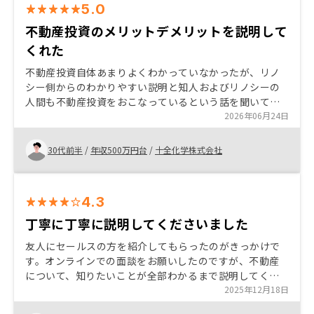
5.0
不動産投資のメリットデメリットを説明して
くれた
不動産投資自体あまりよくわかっていなかったが、リノ
シー側からのわかりやすい説明と知人およびリノシーの
人間も不動産投資をおこなっているという話を聞いて実
感が湧きました。利益がどれくらい出るかに関しては長
2026年06月24日
い目を見れば、増えると思うし、始めるきっかけとして
は、充分だと感じました。
30代前半
/
年収500万円台
/
十全化学株式会社
4.3
丁寧に丁寧に説明してくださいました
友人にセールスの方を紹介してもらったのがきっかけで
す。オンラインでの面談をお願いしたのですが、不動産
について、知りたいことが全部わかるまで説明してくだ
さいました（私の場合1ヶ月以上）。ある程度関係性がで
2025年12月18日
きた上での商品のご紹介だったので、気軽に質問もで