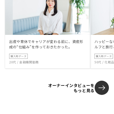
出産や育休でキャリアが変わる前に、資産形
ハッピーな
成の“仕組み”を作っておきたかった。
ルフと旅行
購入時データ
購入時データ
20代 / 金融機関勤務
50代 / 化
オーナーインタビューを
もっと見る