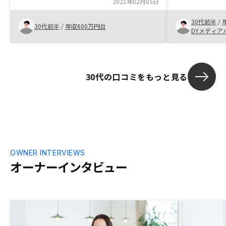
2021年02月05日
た、ご自身の原体験を踏まえられてのご提
案…など、信頼感を感じやすかったです。
30代前半
/
30代前半
/
年収600万円台
ちなみに、購入後の各種質問についても、
DYメディア
担当頂いている営業の方からスピーディに
レスポンス頂いており、購入後も特段不安
は感じておりません。
30代の口コミをもっと見る
OWNER INTERVIEWS
オーナーインタビュー