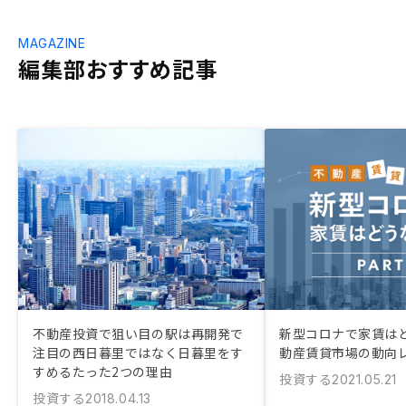
MAGAZINE
編集部おすすめ記事
不動産投資で狙い目の駅は再開発で
新型コロナで家賃はど
注目の西日暮里ではなく日暮里をす
動産賃貸市場の動向レ
すめるたった2つの理由
投資する
2021.05.21
投資する
2018.04.13