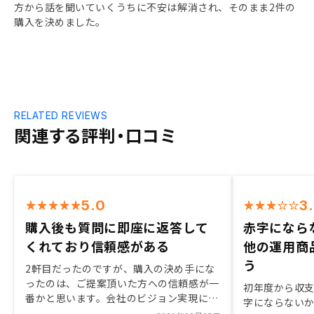
方から話を聞いていくうちに不安は解消され、そのまま2件の
購入を決めました。
RELATED REVIEWS
関連する評判・口コミ
5.0
3
購入後も質問に即座に返答して
赤字になら
くれており信頼感がある
他の運用商
う
2軒目だったのですが、購入の決め手にな
ったのは、ご提案頂いた方への信頼感が一
初年度から収
番かと思います。会社のビジョン実現に向
字にならない
けて相当の熱量を持っておられたこと、ま