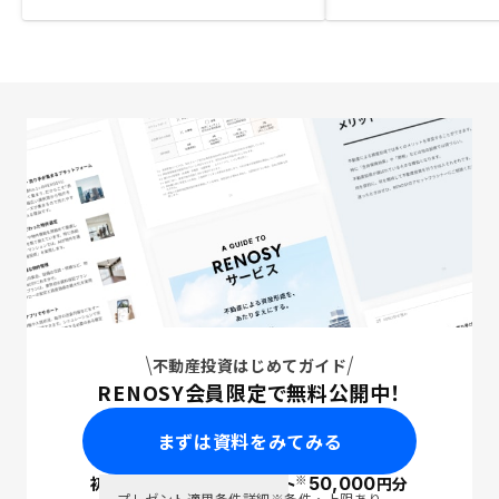
不動産投資はじめてガイド
RENOSY会員限定で無料公開中！
まずは資料をみてみる
※
初回面談で
ポイント
50,000
円分
PayPay
プレゼント適用条件詳細
※条件・上限あり