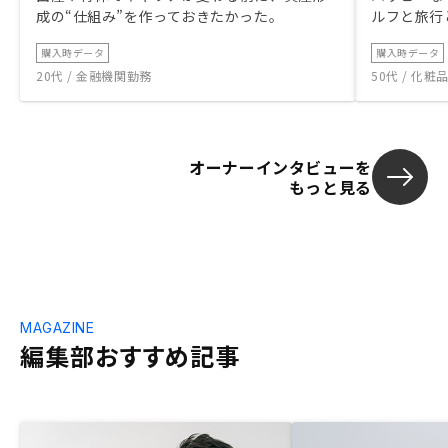
成の“仕組み”を作っておきたかった。
ルフと旅行
購入時データ
購入時データ
20代 / 金融機関勤務
50代 / 化
オーナーインタビューを
もっと見る
MAGAZINE
編集部おすすめ記事