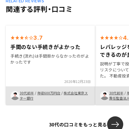
RELATED REVIEWS
関連する評判・口コミ
3.7
4
手間のない手続きがよかった
レバレッジ
できるのが
手続き(流れ)は手間掛からなかったのがよ
かったです
説明が丁寧で
リスクについ
た。 不動産投
2020年12月23日
て、レバレッ
ので、有用な資
30代前半
/
年収600万円台
/
株式会社東京ス
30代前半
/
クも検討した
ター銀行
責任監査法
が大事だと思
間で回収して
いると思いま
期間があった
30代の口コミをもっと見る
プリに物件が