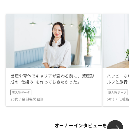
出産や育休でキャリアが変わる前に、資産形
ハッピーな
成の“仕組み”を作っておきたかった。
ルフと旅行
購入時データ
購入時データ
20代 / 金融機関勤務
50代 / 化
オーナーインタビューを