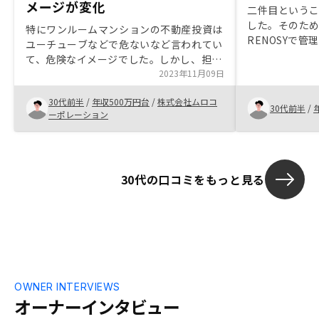
メージが変化
二件目という
した。そのた
特にワンルームマンションの不動産投資は
RENOSYで
ユーチューブなどで危ないなど言われてい
費用の精算や
て、危険なイメージでした。しかし、担当
で管理できる
者様とお話する中で、リスクとリターンの
2023年11月09日
たと感じまし
説明があり、安心して始めることができま
30代前半
/
年収500万円台
/
株式会社ムロコ
した。 わからないことがあれば、すぐに
30代前半
/
ーポレーション
聞けますし、アプリで物件情報の確認でき
ますので、満足しています。
30代の口コミをもっと見る
OWNER INTERVIEWS
オーナーインタビュー