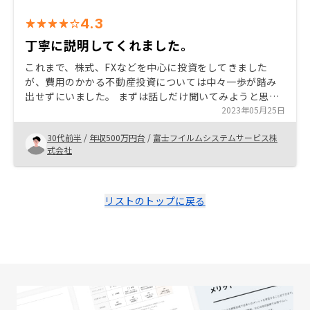
4.3
丁寧に説明してくれました。
これまで、株式、FXなどを中心に投資をしてきました
が、費用のかかる不動産投資については中々一歩が踏み
出せずにいました。 まずは話しだけ聞いてみようと思い
営業担当の方とお話しをしました。どのようなリスク、
2023年05月25日
メリットがあるか、不動産投資の疑問などなどをひたす
30代前半
/
年収500万円台
/
富士フイルムシステムサービス株
ら質問し自分の中で腑に落ちたので購入を決めました。
式会社
不動産投資は知識ゼロでできるほど簡単ではないと思う
ので、不動産投資とはどのような投資商品なのかはある
程度下調べしてから（あるいは調べながら）担当の方と
お話しするのが良いと思います。
リストのトップに戻る