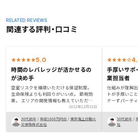
RELATED REVIEWS
関連する評判・口コミ
5.0
4
時間のレバレッジが活かせるの
手厚いサポ
が決め手
業担当者
空室リスクを補填いただける保証制度。
仕組みが理解
生命保険よりも利回りがいい点。 節税効
トが手厚いこと
果。 エリアの開発情報も教えていただけ
ナーずパーテ
る。 月々少ない負担で、運用ができる。
2022年12月31日
える仕組みも非
その他は特段ございませんが、担当営業の
手続きなどか
30代前半
/
年収1000万円台
/
東京海上日動火
30代前半
/
熱心な提案に心を打たれました。
るので安心感
災保険株式会社
社
ついてもう少
い。 出口戦略