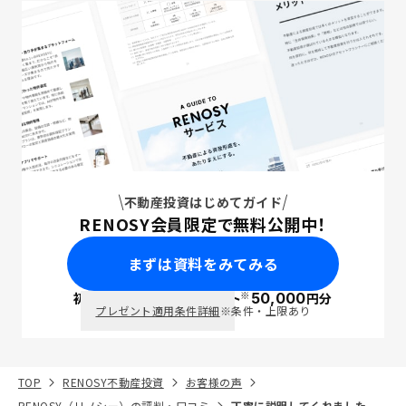
不動産投資はじめてガイド
RENOSY会員限定で無料公開中！
まずは資料をみてみる
※
初回面談で
ポイント
50,000
円分
PayPay
プレゼント適用条件詳細
※条件・上限あり
TOP
RENOSY不動産投資
お客様の声
RENOSY（リノシー）の評判・口コミ
丁寧に説明してくれました。