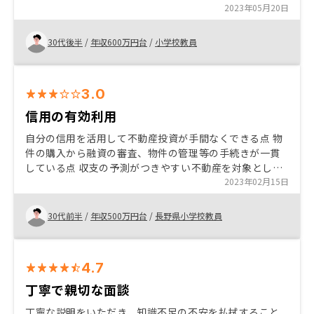
で、購入しました。ちょうどボーナスも入り、購入しよ
2023年05月20日
うか検討していたときに、担当の方からご提案をいただ
いたので、購入しました。
30代後半
/
年収600万円台
/
小学校教員
3.0
信用の有効利用
自分の信用を活用して不動産投資が手間なくできる点 物
件の購入から融資の審査、物件の管理等の手続きが一貫
している点 収支の予測がつきやすい不動産を対象とした
投資である点 契約のほとんどをオンラインでの手続きで
2023年02月15日
完結できる点
30代前半
/
年収500万円台
/
長野県小学校教員
4.7
丁寧で親切な面談
丁寧な説明をいただき、知識不足の不安を払拭すること