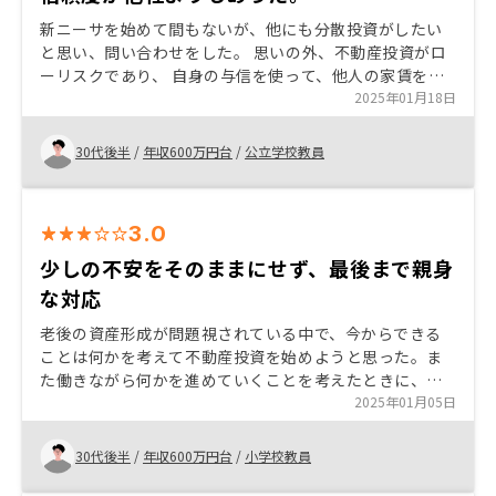
新ニーサを始めて間もないが、他にも分散投資がしたい
と思い、問い合わせをした。 思いの外、不動産投資がロ
ーリスクであり、 自身の与信を使って、他人の家賃を使
って投資ができるところがよかった。 また物件数や実績
2025年01月18日
など、他社より信用できた点が決め手となった。
30代後半
/
年収600万円台
/
公立学校教員
3.0
少しの不安をそのままにせず、最後まで親身
な対応
老後の資産形成が問題視されている中で、今からできる
ことは何かを考えて不動産投資を始めようと思った。ま
た働きながら何かを進めていくことを考えたときに、時
間がとられないものが良いと思ったのも大きな理由であ
2025年01月05日
る。
30代後半
/
年収600万円台
/
小学校教員