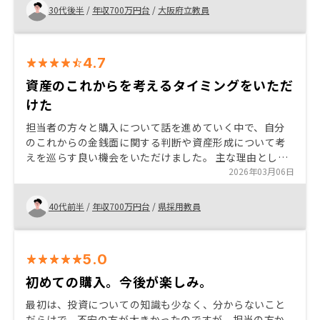
30代後半
/
年収700万円台
/
大阪府立教員
4.7
資産のこれからを考えるタイミングをいただ
けた
担当者の方々と購入について話を進めていく中で、自分
のこれからの金銭面に関する判断や資産形成について考
えを巡らす良い機会をいただけました。 主な理由とし
て、長期的に資産形成をしていく投資と捉え、定額を費
2026年03月06日
やしていきつつ、今必要な資金を振り分けられるローン
に額というところで自分の生活で担える責任内であった
40代前半
/
年収700万円台
/
県採用教員
という判断ができたというものが購入の決め手となっ
た。 資産形成ローンを軸に、生活の資産運用や資産形成
というものを定期的なタイミング(購入から一年、三年、
5.0
五年、十年など)で経済の流れとともに伴走者(ファイナン
シャルプランナーのような資格の方をイメージしていま
初めての購入。今後が楽しみ。
す)のような位置で資産について考え直す機会をいただけ
最初は、投資についての知識も少なく、分からないこと
るとありがたい。
だらけで、不安の方が大きかったのですが、担当の方か