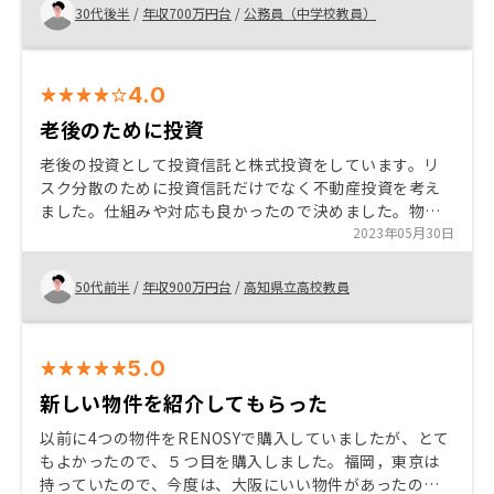
ても時間を合わせてもらえるので自分のペースで進めら
30代後半
/
年収700万円台
/
公務員（中学校教員）
れます。 すべての銀行でオンラインができるようになる
とい い。
4.0
老後のために投資
老後の投資として投資信託と株式投資をしています。リ
スク分散のために投資信託だけでなく不動産投資を考え
ました。仕組みや対応も良かったので決めました。物件
の管理を任せきりにできることがすごく助かります。今
2023年05月30日
後のアプリでの報告に期待して、気分もあがります。
50代前半
/
年収900万円台
/
高知県立高校教員
5.0
新しい物件を紹介してもらった
以前に4つの物件をRENOSYで購入していましたが、とて
もよかったので、５つ目を購入しました。福岡，東京は
持っていたので、今度は、大阪にいい物件があったの