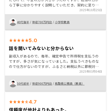
ら丁寧に分かりやすく説明していただき、契約に至りま
した。 他社のお話も聞きましたが、RENOSYさんの物件
2025年10月25日
保有数、アフターケア、保証等、魅力的であったので、
これからが楽しみです。
40代後半
/
年収700万円台
/
小学校教員
5.0
話を聞いてみないと分からない
副収入があるので、毎年、確定申告で所得税を支払うの
ですが、多さが気になっていました。支払うべきものな
ので仕方がないのですが、ふるさと納税以外に節税対策
はできないものかと探していたら、不動産投資の宣伝文
2025年03月04日
句に「節税」とあったので、話を聞いてみることにしま
した。不動産投資と言えば、リスクが高いとか、意外と
50代前半
/
年収900万円台
/
鳥取県公務員（教員）
儲からないとかのイメージがありますが、話を聞いてみ
るとそうでもないことがわかりました。また、リノシー
では管理まで一括でされているので安心だなと思い、始
4.7
めることにしました。
信頼度が他社よりもあった。