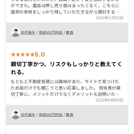
ができた。面談は押し売り感はまったくなく、こちらに
選択の余地をしっかり残していただきながら検討するこ
とができた。最終的には、担当の井毛田さんに信頼性を
2022年11月22日
感じたことが決め手となった。
30代後半
/
年収600万円台
/
教員
5.0
親切丁寧かつ、リスクもしっかりと教えてく
れる。
もともと不動産投資には興味があり、サイトで見つけた
ため話だけでも聞こうと思い応募しました。 担当者が親
切丁寧に、メリットだけでなくデメリットも説明いただ
きました。 契約時も、私の不手際に対して即座に対応し
2022年04月09日
ていただきました。 安心して契約ができました。
30代後半
/
年収600万円台
/
教員