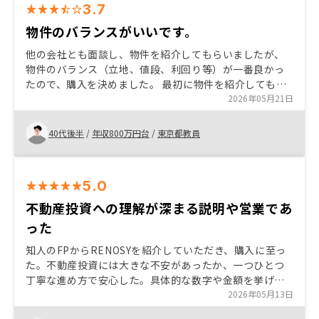
3.7
物件のバランスがいいです。
他の会社とも面談し、物件を紹介してもらいましたが、
物件のバランス（立地、値段、利回り等）が一番良かっ
たので、購入を決めました。 最初に物件を紹介してもら
った際、家族に相談する時間をくださいと伝えたら、い
2026年05月21日
い物件だから売れてしまうかもしれませんが、焦らず考
えてください。と言ってくださったのも、決め手の一つ
40代後半
/
年収800万円台
/
東京都教員
になりました。 最初にネットで登録した際、折り返しか
かってきた電話番号がネットに出ていたのと異なり、出
ていいか戸惑いました。正しい折り返しの電話番号を事
5.0
前に知らせていただきたです。 また、最初の電話で、収
入などの個人情報を口頭で聞かれたのも驚きました。 他
不動産投資への理解が深まる説明や営業であ
の会社は、面談をしてからだったので、その辺りは配慮
った
してほしかったです。
知人のFPからRENOSYを紹介していただき、購入に至っ
た。不動産投資には大きな不安があったか、一つひとつ
丁寧な進め方で安心した。具体的な数字や金額を挙げて
数年後の結果やリスクについても明確にイメージでき
2026年05月13日
た。営業もこちらの納得感を大事に進めていただいた。