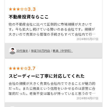
3.3
不動産投資ならここ
他の不動産会社に比べて圧倒的に市場規模が大きいで
す。今も拡大し続けている勢いのある会社です。規模が
大きいので売買から管理の手続きもすべて会社内で行え
るのでいざというときに安心です。これからは老後資金
2024年05月07日
をどうまかなうかが大切です。不動産は早ければ早いほ
うがいい。インフラに強い投資としておすすめです。 す
30代後半
/
年収700万円台
/
教員（中学校）
べてオンラインと宣伝していたが結局対話形式だったの
で話が違うと思った。
3.7
スピーディーに丁寧に対応してくれた
会社の規模が大きく売買も会社内でできることが魅力的
だった。また公務員という信用をいかせるのは非常に合
理的だった。老後不安は誰もが持っていると思うのでぜ
ひ選択肢の1つとしておすすめです。オンラインの対応な
2024年04月07日
のでとてもスピーディーに進めることができるし忙しく