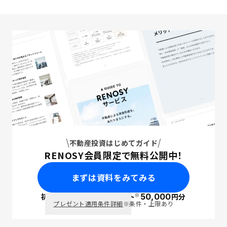
不動産投資はじめてガイド
RENOSY会員限定で無料公開中！
まずは資料をみてみる
※
初回面談で
ポイント
50,000
円分
PayPay
プレゼント適用条件詳細
※条件・上限あり