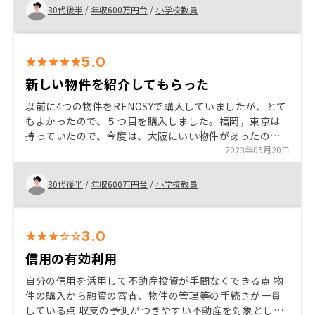
30代後半
/
年収600万円台
/
小学校教員
5.0
新しい物件を紹介してもらった
以前に4つの物件をRENOSYで購入していましたが、とて
もよかったので、５つ目を購入しました。福岡，東京は
持っていたので、今度は、大阪にいい物件があったの
で、購入しました。ちょうどボーナスも入り、購入しよ
2023年05月20日
うか検討していたときに、担当の方からご提案をいただ
いたので、購入しました。
30代後半
/
年収600万円台
/
小学校教員
3.0
信用の有効利用
自分の信用を活用して不動産投資が手間なくできる点 物
件の購入から融資の審査、物件の管理等の手続きが一貫
している点 収支の予測がつきやすい不動産を対象とした