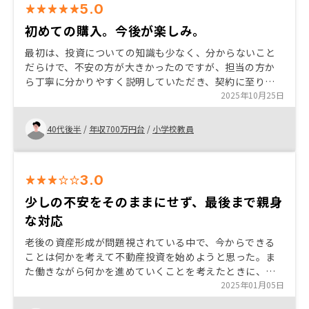
5.0
初めての購入。今後が楽しみ。
最初は、投資についての知識も少なく、分からないこと
だらけで、不安の方が大きかったのですが、担当の方か
ら丁寧に分かりやすく説明していただき、契約に至りま
した。 他社のお話も聞きましたが、RENOSYさんの物件
2025年10月25日
保有数、アフターケア、保証等、魅力的であったので、
これからが楽しみです。
40代後半
/
年収700万円台
/
小学校教員
3.0
少しの不安をそのままにせず、最後まで親身
な対応
老後の資産形成が問題視されている中で、今からできる
ことは何かを考えて不動産投資を始めようと思った。ま
た働きながら何かを進めていくことを考えたときに、時
間がとられないものが良いと思ったのも大きな理由であ
2025年01月05日
る。