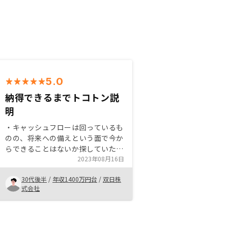
5.0
納得できるまでトコトン説
明
・キャッシュフローは回っているも
のの、将来への備えという面で今か
らできることはないか探していたも
の。low risk low returnではある
2023年08月16日
が、確度の高い資産形成ができる
30代後半
/
年収1400万円台
/
双日株
点、生命保険代わりになる点、及
式会社
び、当方に対する信用保険を活用で
きる点から、不動産投資を決めまし
た。