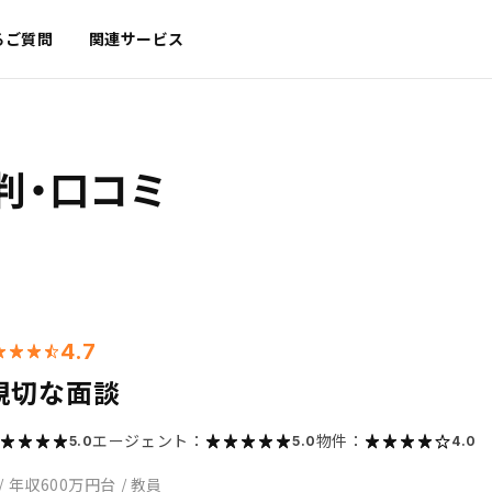
るご質問
関連サービス
判・口コミ
4.7
親切な面談
エージェント：
物件：
5.0
5.0
4.0
/
年収600万円台
/
教員