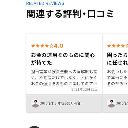
RELATED REVIEWS
関連する評判・口コミ
4.0
お金の運用そのものに関心
困った
が持てた
に任せれ
担当営業が投資全般への理解度も高
お会いした
く、不動産だけではなく、とにかく
で本当に不
お金の運用そのものに関してのアド
るのだろう
バイスや知見を聞けたのはとても助
2021年12月31日
が、結構細
かった。担当自身も同じワンルーム
なって回答
の運用をしている事も参考にしやす
的に厳しい
30代後半
/
年収500万円台
30代後
かった。テクノロジーで最適な物件
不動産投資
を紹介すると謳っているが、どんな
身で経験し
テクノロジーが使われた上で提案物
う不動産投
件を紹介してきているのか、経緯が
語れるよう