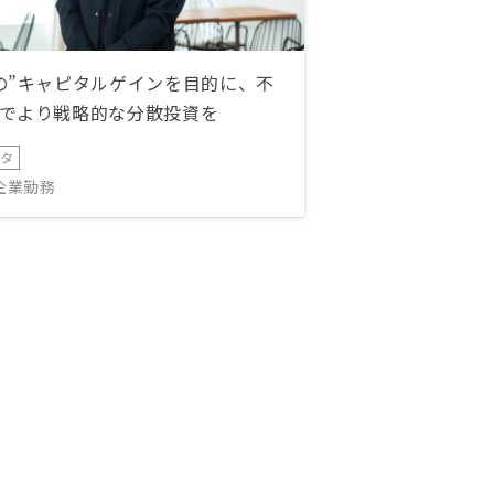
の”キャピタルゲインを目的に、不
でより戦略的な分散投資を
ータ
IT企業勤務