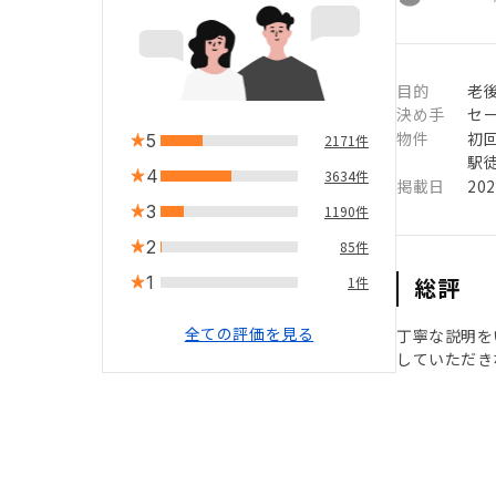
目的
老
決め手
セ
物件
初
5
2171件
駅徒
4
3634件
掲載日
20
3
1190件
2
85件
1
総評
1件
全ての評価を見る
丁寧な説明を
していただき