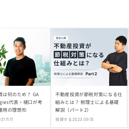
資は何のため？ GA
不動産投資が節税対策になる仕
logies代表・樋口が考
組みとは？ 税理士による基礎
運用の理想形
解説（パート2）
投資する
21.11.11
2023.09.15