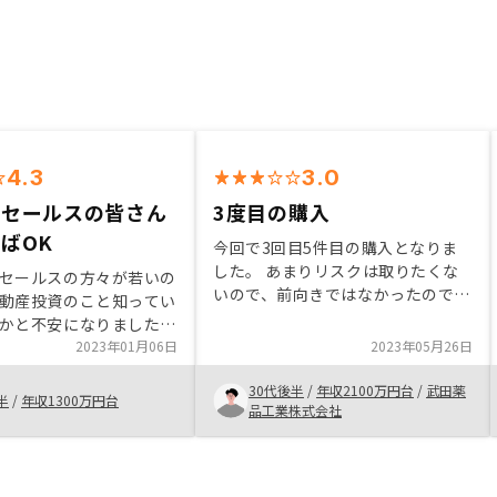
4.3
3.0
らセールスの皆さん
3度目の購入
ばOK
今回で3回目5件目の購入となりま
した。 あまりリスクは取りたくな
セールスの方々が若いの
いので、前向きではなかったのです
動産投資のこと知ってい
が、物件ご魅力的でしたので購入を
かと不安になりました
決めました。相変わらず短いタイム
かい質問をしても親身に
2023年01月06日
2023年05月26日
ラインで引き渡しまで進める担当者
をしてくれました。年齢
の方の熱意には感心します。今後と
30代後半
/
年収2100万円台
/
武田薬
部分かも知れませんが、
半
/
年収1300万円台
もよろしくお願いいたします。
品工業株式会社
以外の投資についても自
、その上で御社の取り扱
資の良さを自分の言葉で
になれば、よりセールス