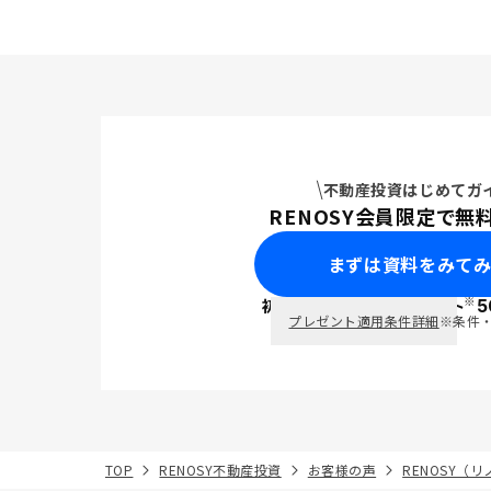
不動産投資はじめてガ
RENOSY会員限定で無
まずは資料をみて
※
初回面談で
ポイント
5
PayPay
プレゼント適用条件詳細
※条件
TOP
RENOSY不動産投資
お客様の声
RENOSY（