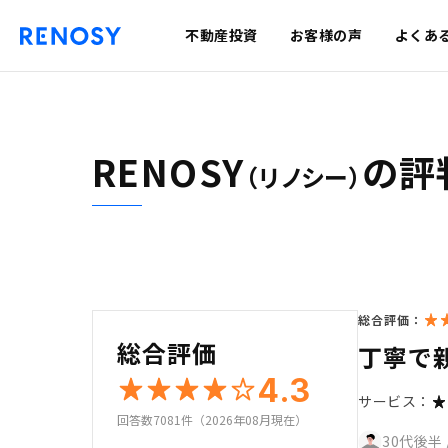
不動産投資
お客様の声
よくあ
RENOSY
の評
（リノシー）
総合評価：
総合評価
丁寧で
4.3
サービス：
回答数7081件（2026年08月現在）
30代後半