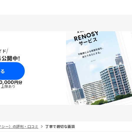
イド
料公開中！
みる
0,000
円分
・上限あり
リノシー）の評判・口コミ
丁寧で親切な面談