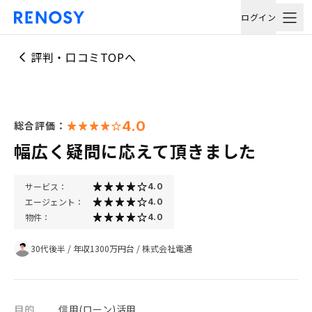
ログイン
評判・口コミTOPへ
4.0
総合評価：
幅広く疑問に応えて頂きました
サービス：
4.0
エージェント：
4.0
物件：
4.0
30代後半
/
年収1300万円台
/
株式会社電通
目的
信用(ローン)活用