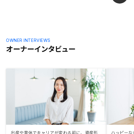
OWNER INTERVIEWS
オーナーインタビュー
出産や育休でキャリアが変わる前に、資産形
ハッピーな