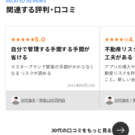
RELATED REVIEWS
関連する評判・口コミ
5.0
4
自分で管理する手間する手間が
不動産リス
省ける
工夫がある
マスタープランで管理の手間がかからなく
アプリの導入
なる リスクが読める
動産リスクを
こと。新しい
2021年06月13日
オフィスで担
っかりしてお
30代後半
/
年収1200万円台
30代後半
/
30代の口コミをもっと見る