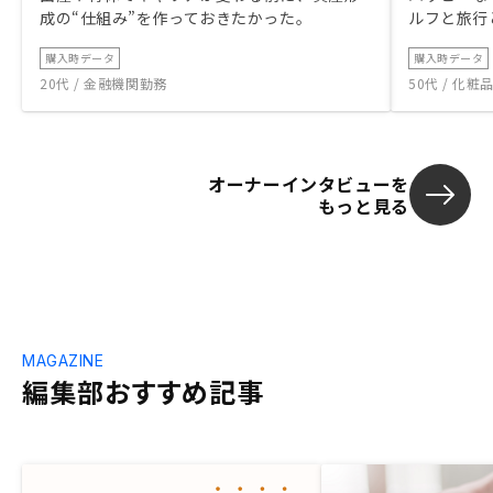
成の“仕組み”を作っておきたかった。
ルフと旅行
購入時データ
購入時データ
20代 / 金融機関勤務
50代 / 化
オーナーインタビューを
もっと見る
MAGAZINE
編集部おすすめ記事