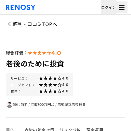
ログイン
評判・口コミTOPへ
4.0
総合評価：
老後のために投資
サービス：
4.0
エージェント：
4.0
物件：
4.0
50代前半
/
年収900万円台
/
高知県立高校教員
目的
老後の年金対策、 リスク分散、 現金運用