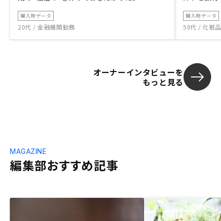
購入時データ
購入時データ
20代 / 金融機関勤務
50代 / 化
オーナーインタビューを
もっと見る
MAGAZINE
編集部おすすめ記事