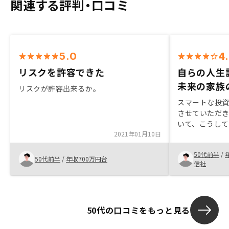
関連する評判・口コミ
5.0
4
リスクを許容できた
自らの人生
未来の家族
リスクが許容出来るか。
スマートな投
させていただ
いて、こうして
2021年01月10日
でのメリット
なかなかこう
50代前半
/
も有るでしょ
50代前半
/
年収700万円台
信社
が一番でしょ
50代の口コミをもっと見る