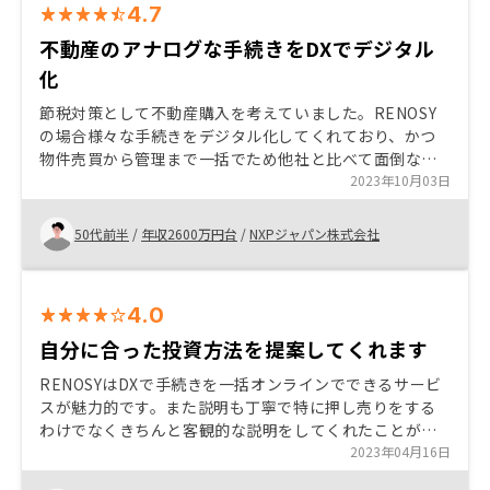
4.7
不動産のアナログな手続きをDXでデジタル
化
節税対策として不動産購入を考えていました。RENOSY
の場合様々な手続きをデジタル化してくれており、かつ
物件売買から管理まで一括でため他社と比べて面倒な書
類の手続きは最低限で済むことが最終的に購入に踏み切
2023年10月03日
った理由です。
50代前半
/
年収2600万円台
/
NXPジャパン株式会社
4.0
自分に合った投資方法を提案してくれます
RENOSYはDXで手続きを一括オンラインでできるサービ
スが魅力的です。また説明も丁寧で特に押し売りをする
わけでなくきちんと客観的な説明をしてくれたことが信
頼に値しました。 また購入後のサポートも担当の方に相
2023年04月16日
談しやすい雰囲気で、かつアプリ管理など魅力的