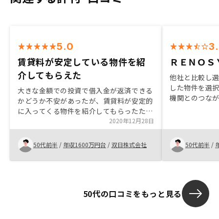
5.0
3
賃貸料が安定している物件を紹
ＲＥＮＯＳ
介してもらえた
他社と比較し
した物件を選
大きな金額での投資で借入金が返済できる
機関とのつな
かどうか不安があったが、賃貸料が安定的
他不動産業者
に入ってくる物件を紹介してもらったた
る金利の中で
め、借入金返済の不安がなくなったため。
2020年12月28日
結果として選
択となった。
50代前半
/
年収1600万円台
/
双日株式会社
50代前半
/
くりと選択で
50代の口コミをもっと見る