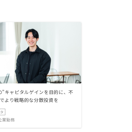
の”キャピタルゲインを目的に、不
でより戦略的な分散投資を
ータ
IT企業勤務