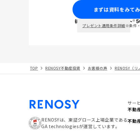
まずは資料をみて
※
初回面談で
ポイント
5
PayPay
プレゼント適用条件詳細
※条件
TOP
RENOSY不動産投資
お客様の声
RENOSY（
サー
不動
RENOSYは、東証グロース上場企業である
不動
GA technologiesが運営しています。