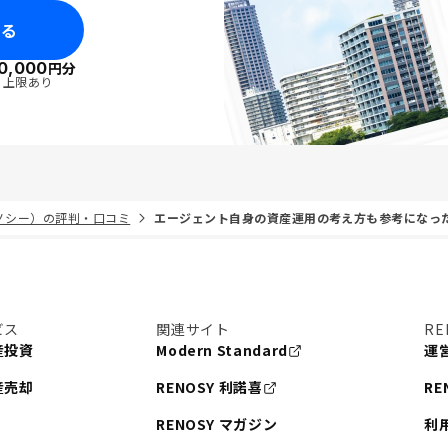
みる
0,000
円分
・上限あり
リノシー）の評判・口コミ
エージェント自身の資産運用の考え方も参考になっ
ビス
関連サイト
RE
産投資
Modern Standard
運
産売却
RENOSY 利諾喜
RE
RENOSY マガジン
利