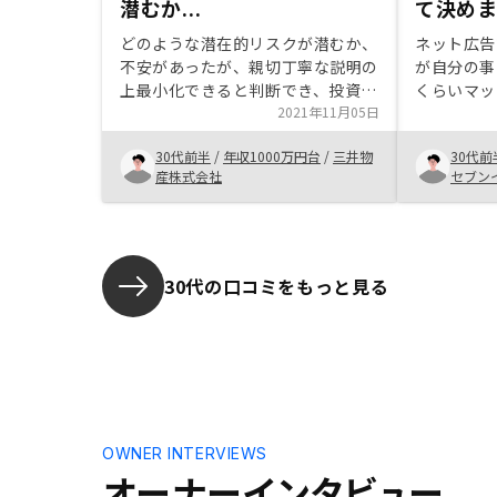
潜むか...
て決め
どのような潜在的リスクが潜むか、
ネット広告
不安があったが、親切丁寧な説明の
が自分の事
上最小化できると判断でき、投資に
くらいマッ
踏み切りました。
2021年11月05日
った。担当
すく、こち
30代前半
/
年収1000万円台
/
三井物
30代前
くれていた
産株式会社
セブン
物なので一
りましたが
将来への蓄
で即決しま
に徹底され
30代の口コミをもっと見る
了画面の送
に感じた。
その点はも
感じた。
OWNER INTERVIEWS
オーナーインタビュー