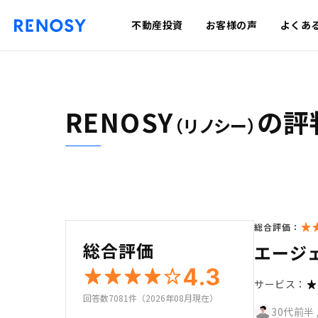
不動産投資
お客様の声
よくあ
RENOSY
の評
（リノシー）
総合評価：
総合評価
エージ
4.3
サービス：
回答数7081件（2026年08月現在）
30代前半