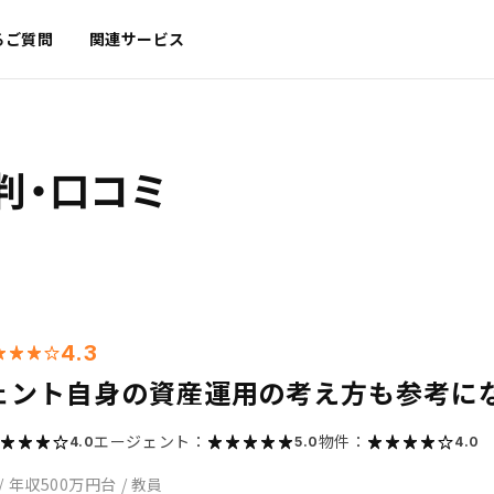
るご質問
関連サービス
判・口コミ
4.3
ェント自身の資産運用の考え方も参考に
エージェント：
物件：
4.0
5.0
4.0
/
年収500万円台
/
教員