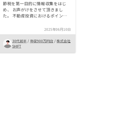
節税を第一目的に情報収集をはじ
め、 お声がけをさせて頂きまし
た。 不動産投資におけるポイント
など 営業担当の方からわかりやす
く説明を頂きました。 また、物件
2025年06月10日
の内容もご説明を頂き、且つ担当者
に属人的ではなく 会社としてサポ
30代前半
/
年収900万円台
/
株式会社
ートいただけるところに安心感を感
SHIFT
じてお願いしました。