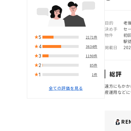
目的
老
決め手
セ
物件
初
5
2171件
駅徒
4
3634件
掲載日
20
3
1190件
2
85件
総評
1
1件
遠方にもかか
全ての評価を見る
産運用などに
RE