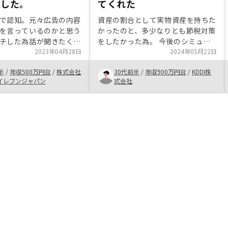
ました。
てくれた
で認知。元々広告の内容
資産の割合として実物資産を持ちた
を言っているのかと思う
かったのと、多少なりとも節税対策
チした為話が聞きたくな
をしたかった為。 今後のシミュレ
してくれた方はわかりや
2023年04月28日
ーションやリスクについての説明が
2024年05月22日
らの質問に迅速に答えて
詳細にあった為、非常に良かった。
半
/
年収500万円台
/
株式会社
30代前半
/
年収900万円台
/
KDDI株
為信用できた。高い買い
初めてなので選ぶ基準が難しく、そ
イレブンジャパン
式会社
歩踏み出すのは勇気が入
こをより緩和いただける対応がある
こちらの不安材料である
とさらに良かったと思います。
えと不動産に対する信用
した。確認の徹底が社員
ていた。確認の連絡や終
付を度々依頼されて億劫
クライアントに対しては
う少し気遣いが欲しいと