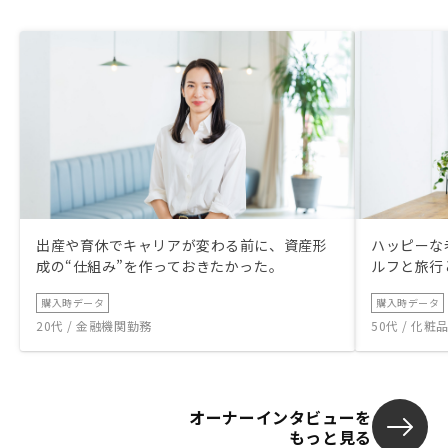
出産や育休でキャリアが変わる前に、資産形
ハッピーな
成の“仕組み”を作っておきたかった。
ルフと旅行
購入時データ
購入時データ
20代 / 金融機関勤務
50代 / 化
オーナーインタビューを
もっと見る