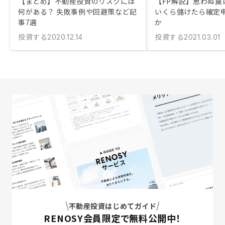
【まとめ】不動産投資のリスクには
【FP解説】思わぬ罠に
何がある？ 失敗事例や回避策など記
いくら儲けたら確定
事7選
か
投資する
投資する
2020.12.14
2021.03.01
不動産投資はじめてガイド
RENOSY会員限定で無料公開中！