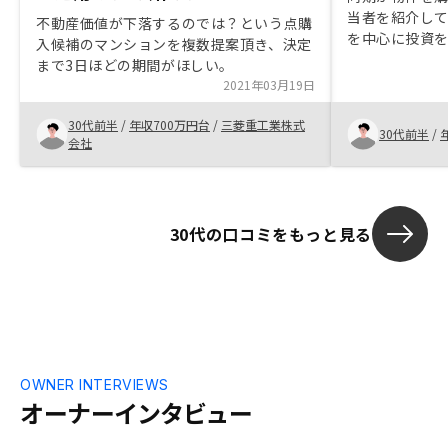
当者を紹介し
不動産価値が下落するのでは？という点購
を中心に投資
入候補のマンションを複数提案頂き、決定
からの説明を
まで3日ほどの期間がほしい。
他の資産形成
2021年03月19日
分散の一つと
良いかと思い
30代前半
/
年収700万円台
/
三菱重工業株式
30代前半
/
会社
30代の口コミをもっと見る
OWNER INTERVIEWS
オーナーインタビュー