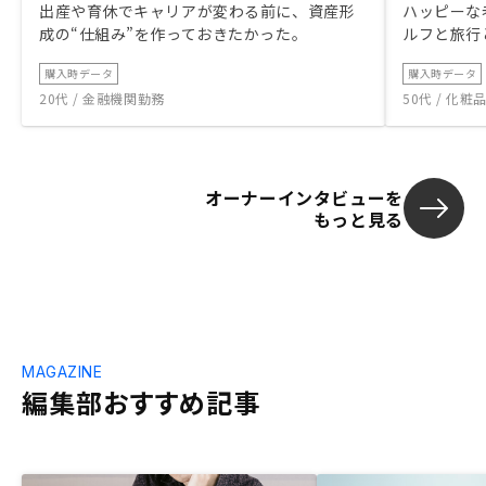
出産や育休でキャリアが変わる前に、資産形
ハッピーな
成の“仕組み”を作っておきたかった。
ルフと旅行
購入時データ
購入時データ
20代 / 金融機関勤務
50代 / 化
オーナーインタビューを
もっと見る
MAGAZINE
編集部おすすめ記事