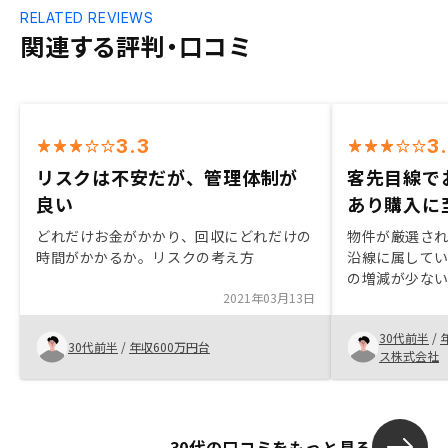
RELATED REVIEWS
関連する評判・口コミ
3.3
3
リスクは不安だが、管理体制が
客先目線で
良い
あり購入に
どれだけお金がかかり、回収にどれだけの
物件が厳選さ
時間がかかるか。リスクの考え方
沿線に属して
の増減が少な
2021年03月13日
後の質問にも
やこちらが調
30代前半
/
で社内で調べ
30代前半
/
年収600万円台
ス株式会社
た事を基に差
断します。物
辺の事を調べ
ます。
30代の口コミをもっと見る