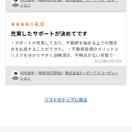
は物件購入までのサポートがしっかりしており、必要書
ション
類をスムーズに準備することができ、満足しています。
アプリでキャッシュフローの確認や確定申告の準備がで
きるのも魅力です。
4.0
充実したサポートが決めてです
・サポートが充実しており、不動産を始める上での懸念
点を払拭することができた。 ・不動産投資のメリットと
リスクを分かりやすく説明頂き、不明点がない状態で不
動産投資を始められるようにサポートして頂いた。 ・物
2023年02月19日
件の検討の際、それぞれの物件の利点と欠点を分かりや
30代前半
/
年収500万円台
/
株式会社エーピーアイコーポレー
すく説明頂いた。
ション
リストのトップに戻る