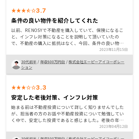
3.7
条件の良い物件を紹介してくれた
以前、RENOSYで不動産を購入していて、保険になるこ
と、インフレ対策になることを説明して頂いていたの
で、不動産の購入に抵抗はなく、今回、条件の良い物件
を提案頂いたので再度、購入することにしました。契約
2023年11月15日
時に記載が必要だった書類が電子化されているため、ス
30代前半
/
年収600万円台
/
株式会社エーピーアイコーポレー
ムーズに契約を行うことができ、相変わらず時間があま
ション
りかからなかったことも良かったです。
3.3
安定した老後対策、インフレ対策
始まる前は不動産投資について詳しく知りませんでした
が、担当者の方のお話や不動産投資について勉強してい
く中で、安定した投資であると感じました。老後の年金
問題やインフレで資産運用を考えていましたが、目的に
2023年04月12日
ぴったり合う投資と思い始めました。さらに、リノシー
30代前半
/
年収500万円台
/
株式会社エーピーアイコーポレー