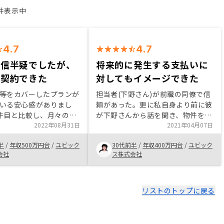
2件表示中
4.7
4.7
半信半疑でしたが、
将来的に発生する支払いに
て契約できた
対してもイメージできた
等をカバーしたプランが
担当者(下野さん)が前職の同僚で信
いる安心感がありまし
頼があった。更に私自身より前に彼
件目と比較し、月々の手
が下野さんから話を聞き、物件を購
ることができる物件を紹
2022年08月31日
入したことがきっかけで、より安心
2021年04月07日
ました。もちろん不安は
して投資に踏み込めた。将来的に発
半
/
年収500万円台
/
ユビック
30代前半
/
年収400万円台
/
ユビック
が、担当者の方は前職の
生する支払いイメージもシュミレー
会社
ス株式会社
こともあり、不安を伝え
ションで分かりやすかった。
ていただき納得した上で
ることができました。
話＋ベルフェイスの組み
リストのトップに戻る
わしいと感じておりま
ばZoomなどと選べる形
ると良いです。