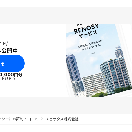
イド
料公開中！
みる
0,000
円分
・上限あり
リノシー）の評判・口コミ
ユビックス株式会社