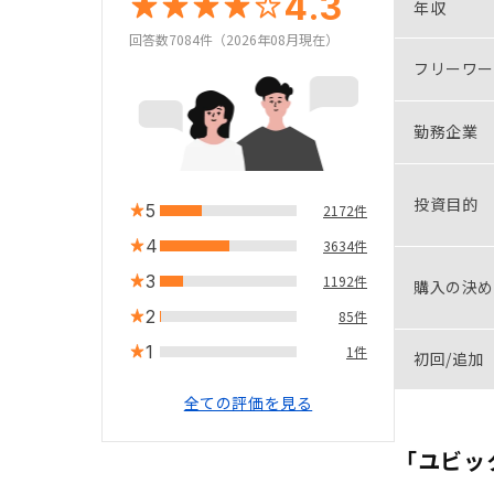
4.3
年収
回答数7084件（2026年08月現在）
フリーワー
勤務企業
投資目的
5
2172件
4
3634件
3
1192件
購入の決め
2
85件
1
1件
初回/追加
全ての評価を見る
「ユビッ