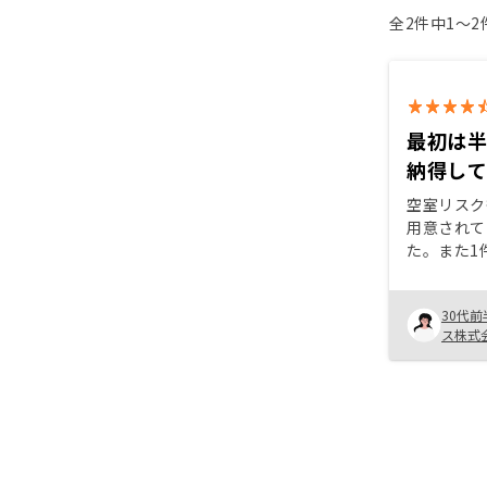
全2件中1〜
最初は
納得し
空室リスク
用意されて
た。また1
出しを抑え
介いただき
30代前
ありました
ス株式
同僚だった
て色々教え
契約まで至
面談時、電
合わせが煩
す。できれ
にして頂け