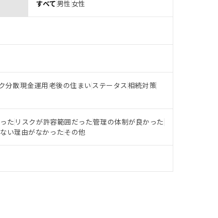
すべて
男性
女性
ク分散
現金運用
老後の住まい
ステータス
相続対策
だった
リスクが許容範囲だった
管理の体制が良かった
らない理由がなかった
その他