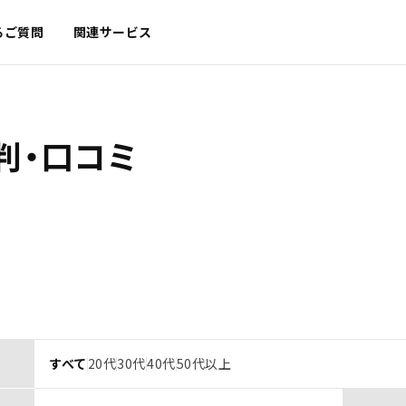
るご質問
関連サービス
判・口コミ
すべて
20代
30代
40代
50代以上