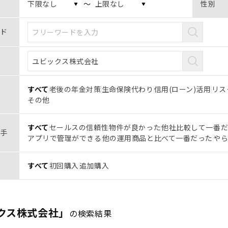
〜
性別
ド
すべて
老後の年金対策
生命保険代わり
信用(ローン)活用
リス
その他
すべて
セールスの信頼性
物件が良かった
他社比較して一番
手
アプリで管理ができる
他の運用商品と比べて一番だった
や
すべて
初回購入
追加購入
クス株式会社」
の検索結果