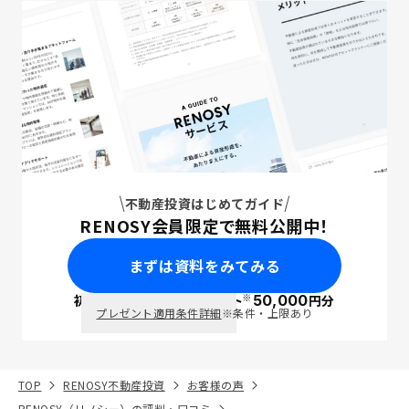
不動産投資はじめてガイド
RENOSY会員限定で無料公開中！
まずは資料をみてみる
※
初回面談で
ポイント
50,000
円分
PayPay
プレゼント適用条件詳細
※条件・上限あり
TOP
RENOSY不動産投資
お客様の声
RENOSY（リノシー）の評判・口コミ