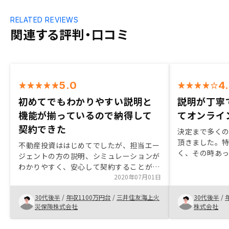
RELATED REVIEWS
関連する評判・口コミ
5.0
4
初めてでもわかりやすい説明と
説明が丁寧
機能が揃っているので納得して
てオンライ
契約できた
決定まで多く
頂きました。
不動産投資ははじめてでしたが、担当エー
く、その時あ
ジェントの方の説明、シミュレーションが
した。内容に
わかりやすく、安心して契約することがで
話しいただき
きました。
2020年07月01日
なく契約まで
ンでできたと
30代後半
/
年収1100万円台
/
三井住友海上火
30代後半
/
た。ありがと
災保険株式会社
株式会社
なら業務手続
し先手を打っ