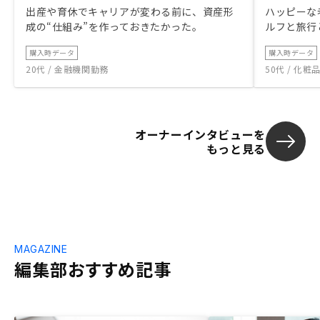
出産や育休でキャリアが変わる前に、資産形
ハッピーな
成の“仕組み”を作っておきたかった。
ルフと旅行
購入時データ
購入時データ
20代 / 金融機関勤務
50代 / 化
オーナーインタビューを
もっと見る
MAGAZINE
編集部おすすめ記事