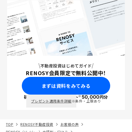
不動産投資はじめてガイド
RENOSY会員限定で無料公開中！
まずは資料をみてみる
※
初回面談で
ポイント
50,000
円分
PayPay
プレゼント適用条件詳細
※条件・上限あり
TOP
RENOSY不動産投資
お客様の声
RENOSY（リノシー）の評判・口コミ