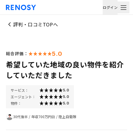
ログイン
評判・口コミTOPへ
5.0
総合評価：
希望していた地域の良い物件を紹介
していただきました
サービス：
5.0
エージェント：
5.0
物件：
5.0
30代後半
/
年収700万円台
/
陸上自衛隊