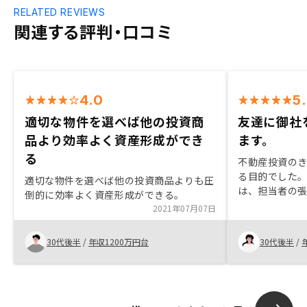
RELATED REVIEWS
関連する評判・口コミ
4.0
5
適切な物件を選べば他の投資商
友達に御社
品より効率よく資産形成ができ
ます。
る
不動産投資の
る目的でした。
適切な物件を選べば他の投資商品よりも圧
は、担当者の
倒的に効率よく資産形成ができる。
スをくださっ
2021年07月07日
ったり、とて
てます。 検討
30代後半
/
年収1200万円台
30代後半
/
満足してます。