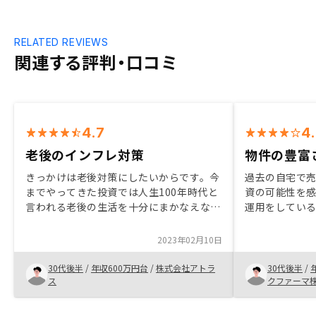
RELATED REVIEWS
関連する評判・口コミ
4.7
4
老後のインフレ対策
物件の豊富
きっかけは老後対策にしたいからです。今
過去の自宅で
までやってきた投資では人生100年時代と
資の可能性を感
言われる老後の生活を十分にまかなえない
運用をしてい
可能性があるため、不動産投資だと退職後
動産も検討し
不足分を家賃収入や売却という形でカバー
や環境に合わ
2023年02月10日
できるようになります。 また、現物資産
フォリオには
は将来のインフレ時には有利に働きます。
30代後半
/
年収600万円台
/
株式会社アトラ
30代後半
/
不動産投資は銀行から融資を受けられるの
ス
クファーマ
で、手持ちの現金は少なくても最初からハ
イリターンが得られるのでリスクをしっか