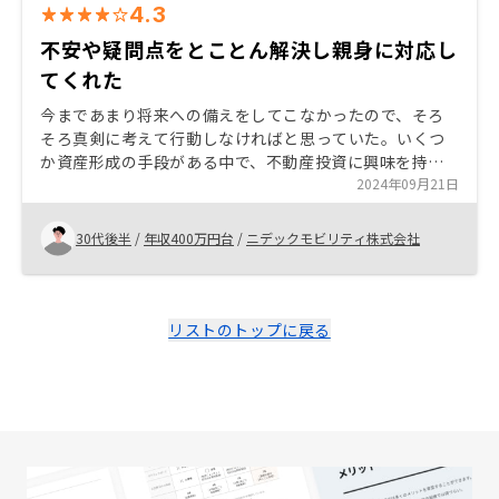
4.3
不安や疑問点をとことん解決し親身に対応し
てくれた
今まであまり将来への備えをしてこなかったので、そろ
そろ真剣に考えて行動しなければと思っていた。いくつ
か資産形成の手段がある中で、不動産投資に興味を持
ち、4社の不動産担当さんと関わりを持つ中で、1番信頼
2024年09月21日
できると感じた御社と担当さんにお世話になることに決
めました。
30代後半
/
年収400万円台
/
ニデックモビリティ株式会社
リストのトップに戻る