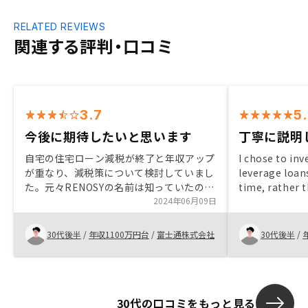
RELATED REVIEWS
関連する評判・口コミ
3.7
5
今後に期待したいと思います
丁寧に説明
自宅の住宅ローン減税が終了と年収アップ
I chose to inv
が重なり、減税策について検討していまし
leverage loans
た。元々RENOSYの名前は知っていたの
time, rather 
で、Amazonギフトカード特典もあり、一
2024年06月09日
hard-earned sa
度話を聞いてみようと思いました。 面談
my investment
はスムーズに進み、たまたま良いと思える
through Renos
30代後半
/
年収1100万円台
/
富士通株式会社
30代後半
/
物件があったので、そのまま契約となりま
was incredibly
した。ローン申込や決済までの間は、様々
explaining the
な情報もあり、不安になる事もありました
understood.It
が、無事決済も終わり、自分が選んだ物件
beneficial to 
30代の口コミをもっと見る
の将来性を信じようと思います。 これが
detailing the