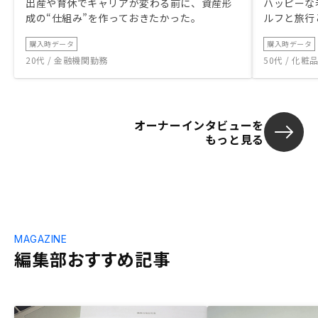
出産や育休でキャリアが変わる前に、資産形
ハッピーな
成の“仕組み”を作っておきたかった。
ルフと旅行
購入時データ
購入時データ
20代 / 金融機関勤務
50代 / 化
オーナーインタビューを
もっと見る
MAGAZINE
編集部おすすめ記事