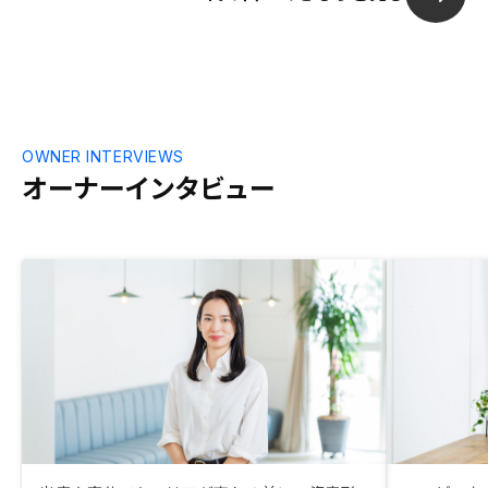
良い選択だったと感じられるのはまだ先に
expenses for 
なると思いますが、情報発信の分かりやす
month over th
さやアプリのUI等が良いと思えたので
Including the
RENOSYを選択しました。今後に期待した
this file woul
いと思います。 また今回の不動産投資を
transparency 
きっかけに、自身の住宅ローン、団信の見
gains.
直しを行えた事もよかったと思っていま
OWNER INTERVIEWS
す。 これから確定申告等の対応等を踏ま
オーナーインタビュー
え、良いサービスだと思えたら次の物件の
検討や、知人への紹介をしたいと思いま
す。物件検討にあたり、こちらの希望条件
からのレコメンドや、プッシュ通知機能等
があれば良いかと思います。